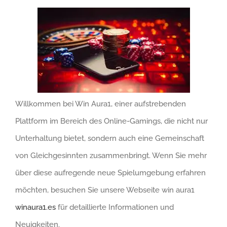
Willkommen bei Win Aura1, einer aufstrebenden
Plattform im Bereich des Online-Gamings, die nicht nur
Unterhaltung bietet, sondern auch eine Gemeinschaft
von Gleichgesinnten zusammenbringt. Wenn Sie mehr
über diese aufregende neue Spielumgebung erfahren
möchten, besuchen Sie unsere Webseite win aura1
winaura1.es
für detaillierte Informationen und
Neuigkeiten.