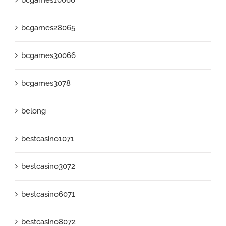
bcgames10066
bcgames28065
bcgames30066
bcgames3078
belong
bestcasino1071
bestcasino3072
bestcasino6071
bestcasino8072