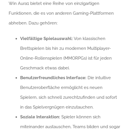
Win Aura1 bietet eine Reihe von einzigartigen
Funktionen, die es von anderen Gaming-Plattformen
abheben. Dazu gehören:
Vielfältige Spielauswahl:
Von klassischen
Brettspielen bis hin zu modernen Multiplayer-
Online-Rollenspielen (MMORPGs) ist für jeden
Geschmack etwas dabei.
Benutzerfreundliches Interface:
Die intuitive
Benutzeroberfläche ermöglicht es neuen
Spielern, sich schnell zurechtzufinden und sofort
in das Spielvergnügen einzutauchen.
Soziale Interaktion:
Spieler können sich
miteinander austauschen, Teams bilden und sogar