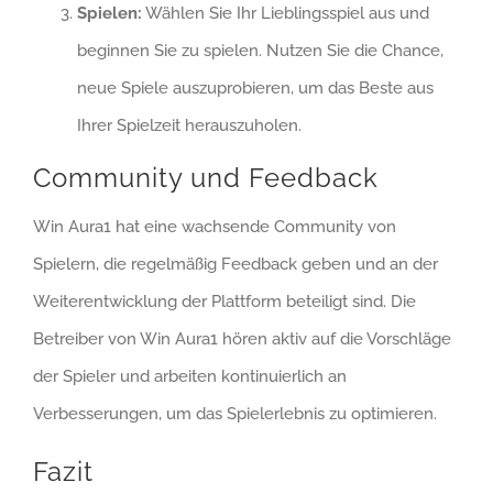
Spielen:
Wählen Sie Ihr Lieblingsspiel aus und
beginnen Sie zu spielen. Nutzen Sie die Chance,
neue Spiele auszuprobieren, um das Beste aus
Ihrer Spielzeit herauszuholen.
Community und Feedback
Win Aura1 hat eine wachsende Community von
Spielern, die regelmäßig Feedback geben und an der
Weiterentwicklung der Plattform beteiligt sind. Die
Betreiber von Win Aura1 hören aktiv auf die Vorschläge
der Spieler und arbeiten kontinuierlich an
Verbesserungen, um das Spielerlebnis zu optimieren.
Fazit