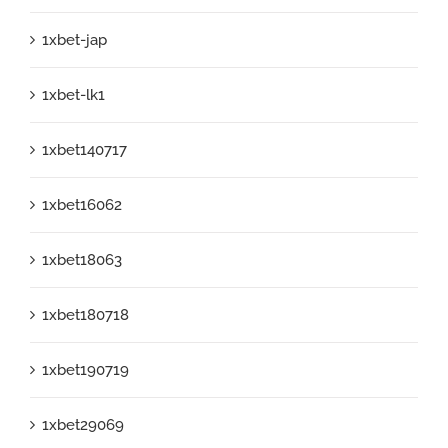
1xbet-jap
1xbet-lk1
1xbet140717
1xbet16062
1xbet18063
1xbet180718
1xbet190719
1xbet29069