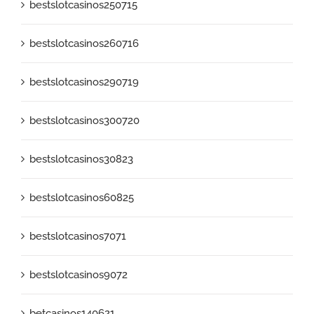
bestslotcasinos250715
bestslotcasinos260716
bestslotcasinos290719
bestslotcasinos300720
bestslotcasinos30823
bestslotcasinos60825
bestslotcasinos7071
bestslotcasinos9072
betcasinos140621