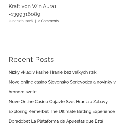
Kraft von Win Aura1
-1399316089
June 12th, 2026
|
0 Comments
Recent Posts
Nízky vklad v kasíne Hranie bez veľkých rizík
Nove online casino Slovensko Sprievodca a novinky v
hernom svete
Nove Online Casino Objavte Svet Hrania a Zábavy
Exploring Kemerbet The Ultimate Betting Experience
Doradobet La Plataforma de Apuestas que Está