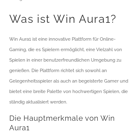
Was ist Win Aura1?
Win Aura1 ist eine innovative Plattform für Online-
Gaming, die es Spielern ermöglicht, eine Vielzahl von
Spielen in einer benutzerfreundlichen Umgebung zu
genießen. Die Plattform richtet sich sowohl an
Gelegenheitsspieler als auch an begeisterte Gamer und
bietet eine breite Palette von hochwertigen Spielen, die
ständig aktualisiert werden.
Die Hauptmerkmale von Win
Aura1