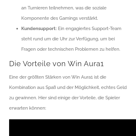
an Turnieren teilnehmen, was die soziale
Komponente des Gamings verstärkt.
Kundensupport:
Ein engagiertes Support-Team
steht rund um die Uhr zur Verfügung, um bei
Fragen oder technischen Problemen zu helfen.
Die Vorteile von Win Aura1
Eine der größten Stärken von Win Aura1 ist die
Kombination aus Spaß und der Möglichkeit, echtes Geld
zu gewinnen. Hier sind einige der Vorteile, die Spieler
erwarten können: