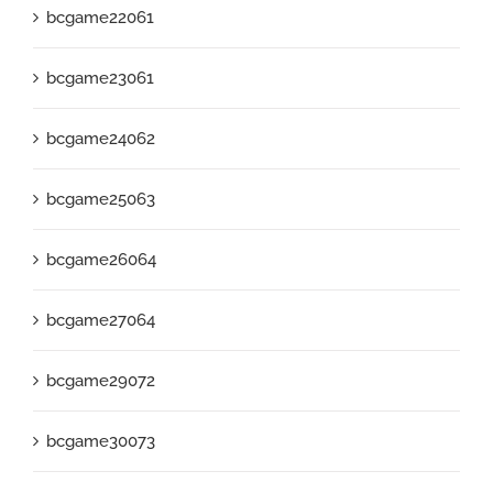
bcgame22061
bcgame23061
bcgame24062
bcgame25063
bcgame26064
bcgame27064
bcgame29072
bcgame30073