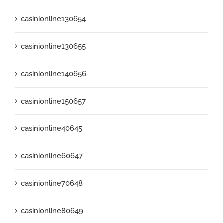
casinionline130654
casinionline130655
casinionline140656
casinionline150657
casinionline40645
casinionline60647
casinionline70648
casinionline80649