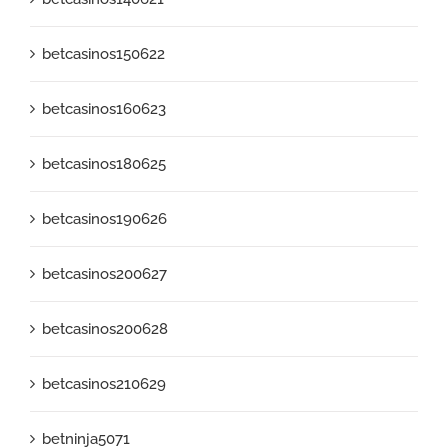
betcasinos150622
betcasinos160623
betcasinos180625
betcasinos190626
betcasinos200627
betcasinos200628
betcasinos210629
betninja5071