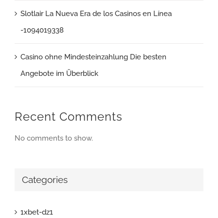
Slotlair La Nueva Era de los Casinos en Línea
-1094019338
Casino ohne Mindesteinzahlung Die besten
Angebote im Überblick
Recent Comments
No comments to show.
Categories
1xbet-dz1