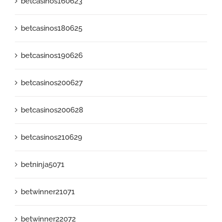
betcasinos160623
betcasinos180625
betcasinos190626
betcasinos200627
betcasinos200628
betcasinos210629
betninja5071
betwinner21071
betwinner22072