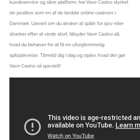
kundeservice og sikre platform, har Vave Casino styrket
sin position som en af de bedste online casinoer i
Danmark. Uanset om du ønsker at spille for sjov eller
stræber efter at vinde stort, tilbyder Vave Casino alt,
hvad du behøver for at få en uforglemmelig
spiloplevelse. Tilmeld dig i dag og oplev, hvad der gør
Vave Casino så specielt!