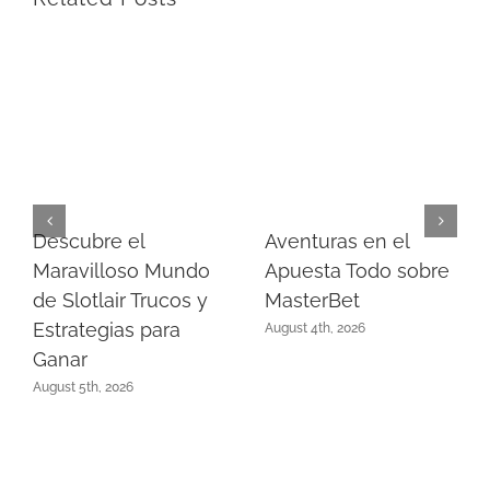
Descubre el
Aventuras en el
Maravilloso Mundo
Apuesta Todo sobre
de Slotlair Trucos y
MasterBet
Estrategias para
August 4th, 2026
Ganar
August 5th, 2026