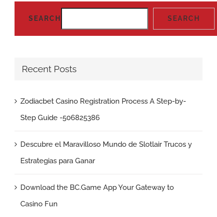
SEARCH
SEARCH
Recent Posts
Zodiacbet Casino Registration Process A Step-by-
Step Guide -506825386
Descubre el Maravilloso Mundo de Slotlair Trucos y
Estrategias para Ganar
Download the BC.Game App Your Gateway to
Casino Fun