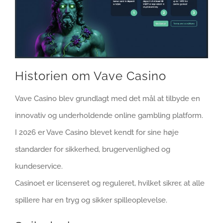
Historien om Vave Casino
Vave Casino blev grundlagt med det mål at tilbyde en
innovativ og underholdende online gambling platform.
I 2026 er Vave Casino blevet kendt for sine høje
standarder for sikkerhed, brugervenlighed og
kundeservice.
Casinoet er licenseret og reguleret, hvilket sikrer, at alle
spillere har en tryg og sikker spilleoplevelse.