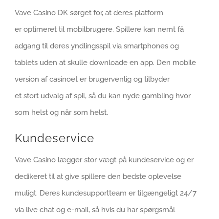
Vave Casino DK sørget for, at deres platform
er optimeret til mobilbrugere. Spillere kan nemt få
adgang til deres yndlingsspil via smartphones og
tablets uden at skulle downloade en app. Den mobile
version af casinoet er brugervenlig og tilbyder
et stort udvalg af spil, så du kan nyde gambling hvor
som helst og når som helst.
Kundeservice
Vave Casino lægger stor vægt på kundeservice og er
dedikeret til at give spillere den bedste oplevelse
muligt. Deres kundesupportteam er tilgængeligt 24/7
via live chat og e-mail, så hvis du har spørgsmål