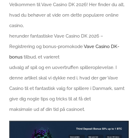
Velkommen til Vave Casino DK 2026! Her finder du alt,
hvad du behøver at vide om dette populære online
casino,
herunder fantastiske Vave Casino DK 2026 –
Registrering og bonus-promokode
Vave Casino DK-
bonus
tilbud, et varieret
udvalg af spil og en uovertruffen spilleroplevelse. I
denne artikel skal vi dykke ned i, hvad der gør Vave
Casino til et fantastisk valg for spillere i Danmark, samt
give dig nogle tips og tricks til at få det
maksimale ud af din tid på casinoet.