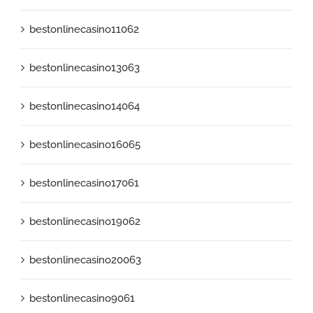
bestonlinecasino11062
bestonlinecasino13063
bestonlinecasino14064
bestonlinecasino16065
bestonlinecasino17061
bestonlinecasino19062
bestonlinecasino20063
bestonlinecasino9061