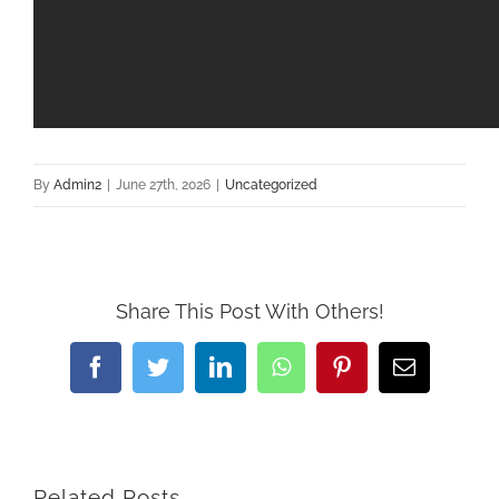
By
Admin2
|
June 27th, 2026
|
Uncategorized
Share This Post With Others!
Facebook
Twitter
LinkedIn
WhatsApp
Pinterest
Email
Related Posts