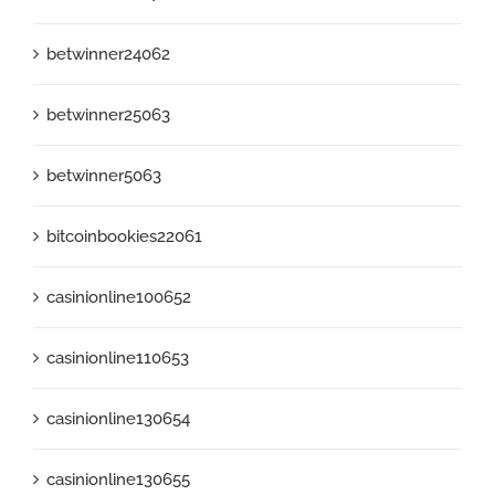
betwinner24062
betwinner25063
betwinner5063
bitcoinbookies22061
casinionline100652
casinionline110653
casinionline130654
casinionline130655