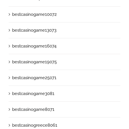
bestcasinogame10072
bestcasinogame13073
bestcasinogame16074
bestcasinogame19075
bestcasinogame25071
bestcasinogame3081
bestcasinogame8071
bestcasinogreece8061