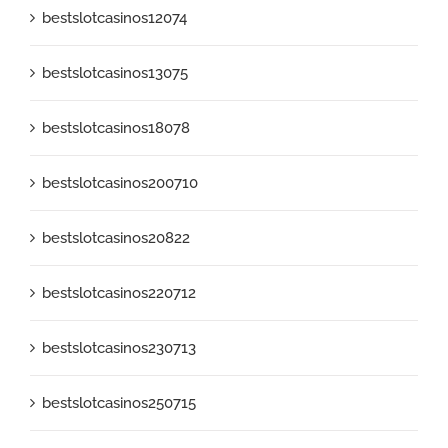
bestslotcasinos12074
bestslotcasinos13075
bestslotcasinos18078
bestslotcasinos200710
bestslotcasinos20822
bestslotcasinos220712
bestslotcasinos230713
bestslotcasinos250715