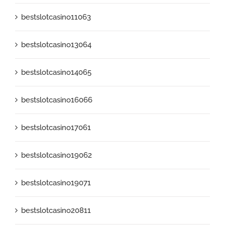
bestslotcasino11063
bestslotcasino13064
bestslotcasino14065
bestslotcasino16066
bestslotcasino17061
bestslotcasino19062
bestslotcasino19071
bestslotcasino20811