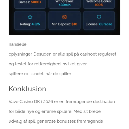
nansielle
oplysninger. Desuden er alle spil på casinoet reguleret
og testet for retfærdighed, hvilket giver
spillere ro i sindet, når de spiller.
Konklusion
Vave Casino DK i 2026 er en fremragende destination
for både nye og erfarne spillere. Med sit brede
udvalg af spil, generøse bonusser, fremragende