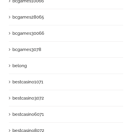
bcgames10066
bcgames28065
bcgames30066
bcgames3078
belong
bestcasino1071
bestcasino3072
bestcasino6071
bestcasino8072