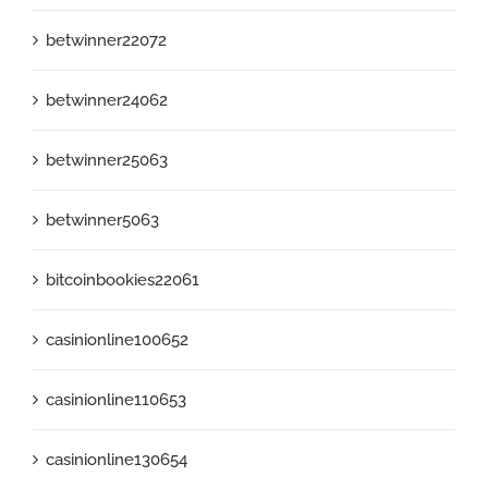
betwinner22072
betwinner24062
betwinner25063
betwinner5063
bitcoinbookies22061
casinionline100652
casinionline110653
casinionline130654