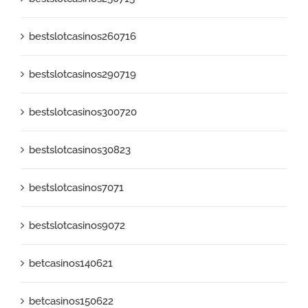
bestslotcasinos260716
bestslotcasinos290719
bestslotcasinos300720
bestslotcasinos30823
bestslotcasinos7071
bestslotcasinos9072
betcasinos140621
betcasinos150622