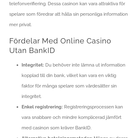
telefonverifiering. Dessa casinon kan vara attraktiva för
spelare som föredrar att hålla sin personliga information
mer privat.
Fördelar Med Online Casino
Utan BankID
Integritet:
Du behöver inte lämna ut information
kopplad till din bank, vilket kan vara en viktig
faktor för många spelare som värdesätter sin
integritet.
Enkel registrering:
Registreringsprocessen kan
vara snabbare och mindre komplicerad jämfört
med casinon som kräver BankID.