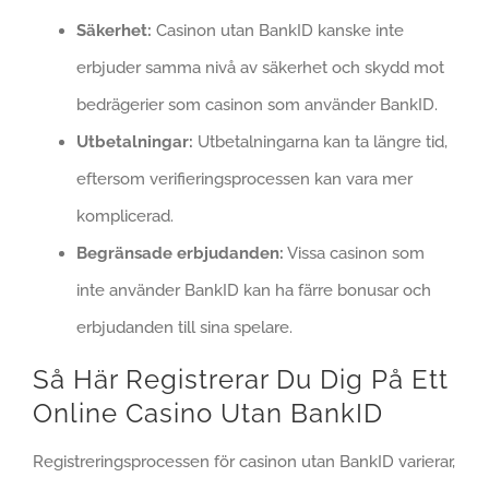
Säkerhet:
Casinon utan BankID kanske inte
erbjuder samma nivå av säkerhet och skydd mot
bedrägerier som casinon som använder BankID.
Utbetalningar:
Utbetalningarna kan ta längre tid,
eftersom verifieringsprocessen kan vara mer
komplicerad.
Begränsade erbjudanden:
Vissa casinon som
inte använder BankID kan ha färre bonusar och
erbjudanden till sina spelare.
Så Här Registrerar Du Dig På Ett
Online Casino Utan BankID
Registreringsprocessen för casinon utan BankID varierar,