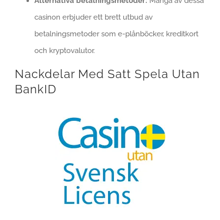
Alternativa betalningsmetoder:
Många av dessa
casinon erbjuder ett brett utbud av
betalningsmetoder som e-plånböcker, kreditkort
och kryptovalutor.
Nackdelar Med Satt Spela Utan
BankID