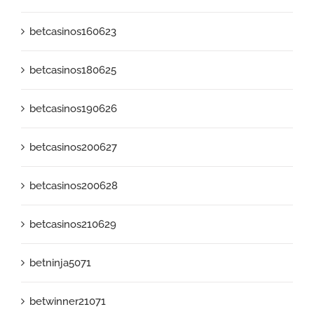
betcasinos160623
betcasinos180625
betcasinos190626
betcasinos200627
betcasinos200628
betcasinos210629
betninja5071
betwinner21071