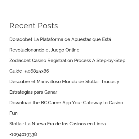
Recent Posts
Doradobet La Plataforma de Apuestas que Está
Revolucionando el Juego Online
Zodiacbet Casino Registration Process A Step-by-Step
Guide -506825386
Descubre el Maravilloso Mundo de Slotlair Trucos y
Estrategias para Ganar
Download the BC.Game App Your Gateway to Casino
Fun
Slotlair La Nueva Era de los Casinos en Línea
-1094019338