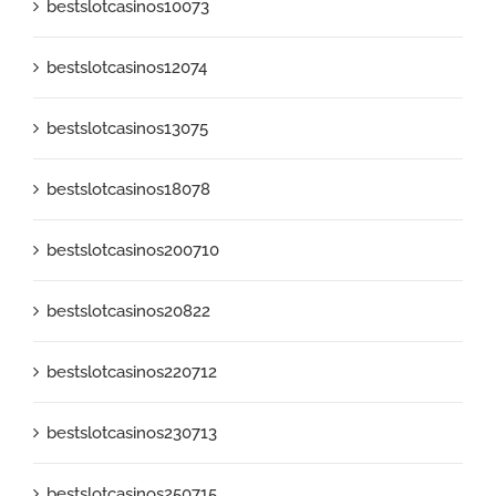
bestslotcasinos10073
bestslotcasinos12074
bestslotcasinos13075
bestslotcasinos18078
bestslotcasinos200710
bestslotcasinos20822
bestslotcasinos220712
bestslotcasinos230713
bestslotcasinos250715