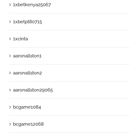
1xbetkenya25067
1xbetpt80715
1xcinta
aaronallston1
aaronallston2
aaronallston29065
bcgame1084
bcgame12068