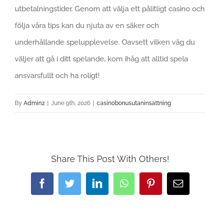
utbetalningstider. Genom att välja ett pålitligt casino och
följa våra tips kan du njuta av en säker och
underhållande spelupplevelse. Oavsett vilken väg du
väljer att gå i ditt spelande, kom ihåg att alltid spela
ansvarsfullt och ha roligt!
By
Admin2
|
June 9th, 2026
|
casinobonusutaninsattning
Share This Post With Others!
Facebook
Twitter
LinkedIn
WhatsApp
Pinterest
Email