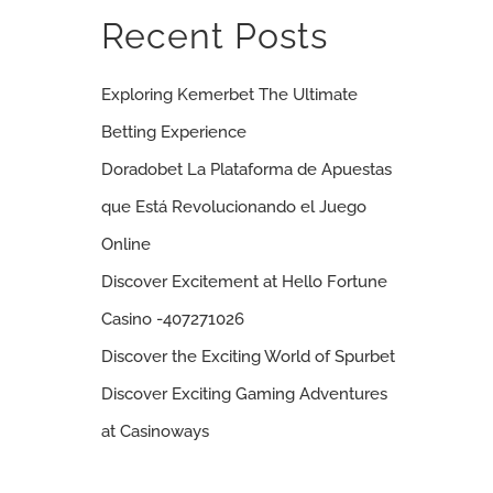
Recent Posts
Exploring Kemerbet The Ultimate
Betting Experience
Doradobet La Plataforma de Apuestas
que Está Revolucionando el Juego
Online
Discover Excitement at Hello Fortune
Casino -407271026
Discover the Exciting World of Spurbet
Discover Exciting Gaming Adventures
at Casinoways