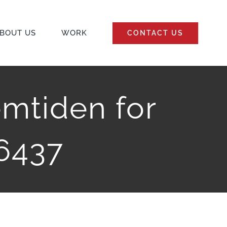
BOUT US
WORK
CONTACT US
emtiden for
66437