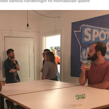
letter bankroll-håndteringen for internationale spillere.