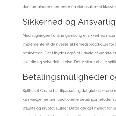
der kombinerer elementer fra videospil med klassisk
Sikkerhed og Ansvarlig
Med stigningen i online gambling er sikkerhed naturlig
implementeret de nyeste sikkerhedsprotokoller for at 
beskyttede. Der tilbydes også et udvalg af værktøjer 
spilletid og selvudelukkelse. Dette sikrer, at alle s
Betalingsmuligheder o
Spilhuset Casino har tilpasset sig det globaliserede 
kan vælge mellem traditionelle betalingsmetoder s
wallets og kryptovalutaer. Dette gør det muligt for 