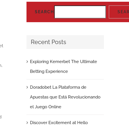
SEARCH
SEA
Recent Posts
et
Exploring Kemerbet The Ultimate
m,
Betting Experience
Doradobet La Plataforma de
Apuestas que Está Revolucionando
el Juego Online
d
Discover Excitement at Hello