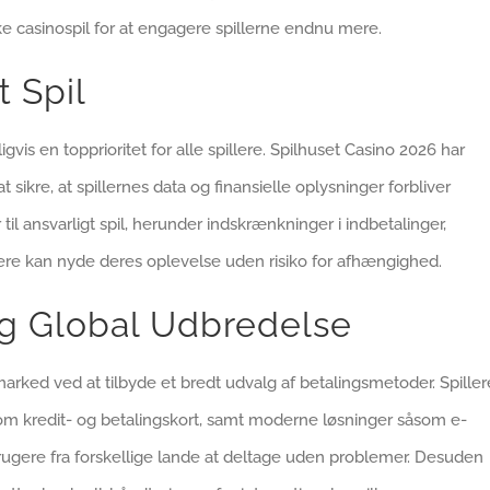
e casinospil for at engagere spillerne endnu mere.
t Spil
vis en topprioritet for alle spillere. Spilhuset Casino 2026 har
sikre, at spillernes data og finansielle oplysninger forbliver
til ansvarligt spil, herunder indskrænkninger i indbetalinger,
pillere kan nyde deres oplevelse uden risiko for afhængighed.
g Global Udbredelse
marked ved at tilbyde et bredt udvalg af betalingsmetoder. Spiller
om kredit- og betalingskort, samt moderne løsninger såsom e-
brugere fra forskellige lande at deltage uden problemer. Desuden