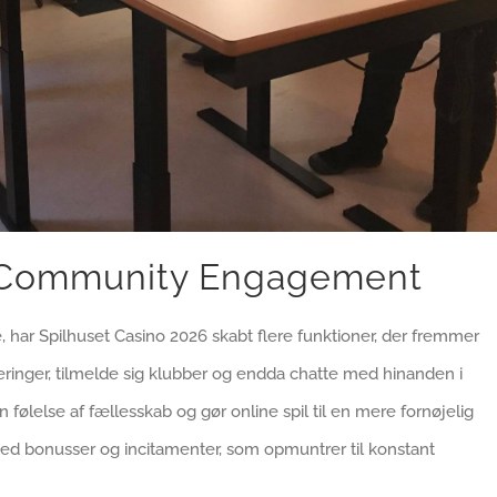
g Community Engagement
ige, har Spilhuset Casino 2026 skabt flere funktioner, der fremmer
ringer, tilmelde sig klubber og endda chatte med hinanden i
 følelse af fællesskab og gør online spil til en mere fornøjelig
 bonusser og incitamenter, som opmuntrer til konstant