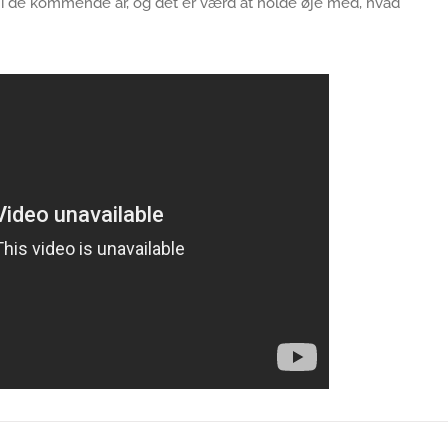
er i de kommende år, og det er værd at holde øje med, hvad