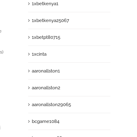
1xbetkenya1
1xbetkenya25067
e
1xbetpt80715
s)
1xcinta
aaronallston1
aaronallston2
aaronallston29065
bcgame1084
j