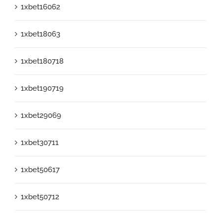
1xbet16062
1xbet18063
1xbet180718
1xbet190719
1xbet29069
1xbet30711
1xbet50617
1xbet50712