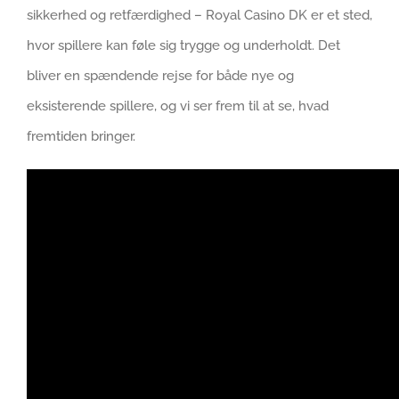
sikkerhed og retfærdighed – Royal Casino DK er et sted,
hvor spillere kan føle sig trygge og underholdt. Det
bliver en spændende rejse for både nye og
eksisterende spillere, og vi ser frem til at se, hvad
fremtiden bringer.