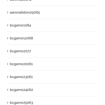
aaronallston29065
bcgame1084
bcgame12068
bcgame2077
bcgame22061
bcgame23061
bcgame24062
bcgame25063