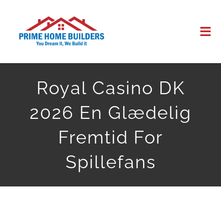
Skip
to
Tog
content
Nav
HOME
Royal Casino DK
ABOUT US
2026 En Glædelig
WORK
Fremtid For
Spillefans
CONTACT US