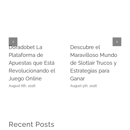
Doradobet La
Descubre el
Plataforma de
Maravilloso Mundo
Apuestas que Está
de Slotlair Trucos y
Revolucionando el
Estrategias para
Juego Online
Ganar
August 6th, 2026
August 5th, 2026
Recent Posts