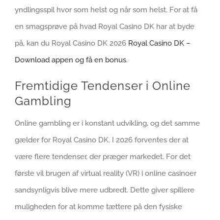
yndlingsspil hvor som helst og når som helst. For at få
en smagsprøve på hvad Royal Casino DK har at byde
på, kan du Royal Casino DK 2026
Royal Casino DK –
Download appen og få en bonus
.
Fremtidige Tendenser i Online
Gambling
Online gambling er i konstant udvikling, og det samme
gælder for Royal Casino DK. I 2026 forventes der at
være flere tendenser, der præger markedet. For det
første vil brugen af virtual reality (VR) i online casinoer
sandsynligvis blive mere udbredt. Dette giver spillere
muligheden for at komme tættere på den fysiske