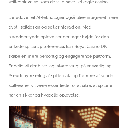
spilleoplevelse, som de ville have i et ægte casino.
Derudover vil AI-teknologier også blive integreret mere
dybt i spildesign og spillerinteraktion. Med
skræddersyede oplevelser, der tager højde for den
enkelte spillers præferencer, kan Royal Casino DK
skabe en mere personlig og engagerende platform.
Endelig vil der blive lagt større vægt på ansvarligt spil.
Pseudonymisering af spillerdata og fremme af sunde
spillevaner vil være essentielle for at sikre, at spillere
har en sikker og hyggelig oplevelse.