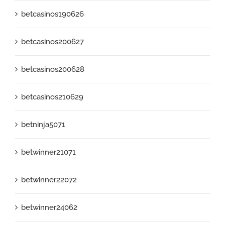
betcasinos190626
betcasinos200627
betcasinos200628
betcasinos210629
betninja5071
betwinner21071
betwinner22072
betwinner24062