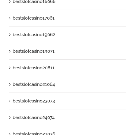
bestslotcasino16066
bestslotcasino17061
bestslotcasino19062
bestslotcasino19071
bestslotcasino20811
bestslotcasino21064
bestslotcasino23073
bestslotcasino24074
bestslotcasino27076