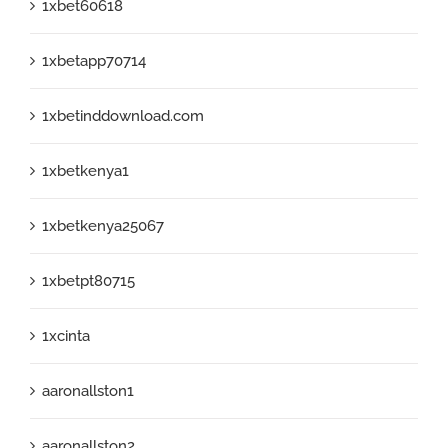
1xbet60618
1xbetapp70714
1xbetinddownload.com
1xbetkenya1
1xbetkenya25067
1xbetpt80715
1xcinta
aaronallston1
aaronallston2