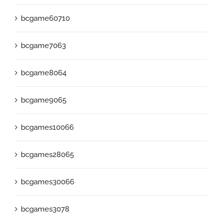
bcgame60710
bcgame7063
bcgame8064
bcgame9065
bcgames10066
bcgames28065
bcgames30066
bcgames3078