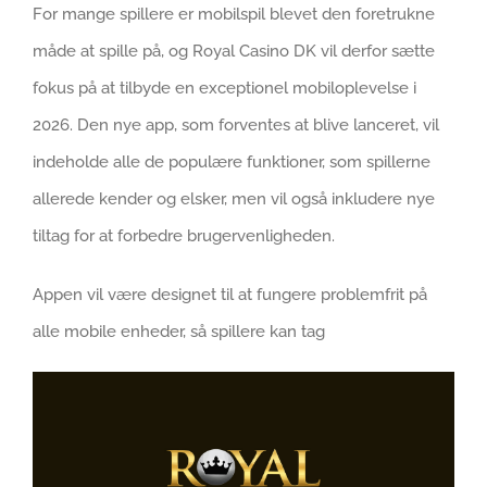
For mange spillere er mobilspil blevet den foretrukne
måde at spille på, og Royal Casino DK vil derfor sætte
fokus på at tilbyde en exceptionel mobiloplevelse i
2026. Den nye app, som forventes at blive lanceret, vil
indeholde alle de populære funktioner, som spillerne
allerede kender og elsker, men vil også inkludere nye
tiltag for at forbedre brugervenligheden.
Appen vil være designet til at fungere problemfrit på
alle mobile enheder, så spillere kan tag