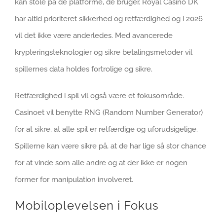
kan stole på de platforme, de bruger. Royal Casino DK
har altid prioriteret sikkerhed og retfærdighed og i 2026
vil det ikke være anderledes. Med avancerede
krypteringsteknologier og sikre betalingsmetoder vil
spillernes data holdes fortrolige og sikre.
Retfærdighed i spil vil også være et fokusområde.
Casinoet vil benytte RNG (Random Number Generator)
for at sikre, at alle spil er retfærdige og uforudsigelige.
Spillerne kan være sikre på, at de har lige så stor chance
for at vinde som alle andre og at der ikke er nogen
former for manipulation involveret.
Mobiloplevelsen i Fokus