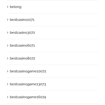
belong
bestcasino1071
bestcasino3072
bestcasino6071
bestcasino8072
bestcasinogame10072
bestcasinogame13073
bestcasinogame16074