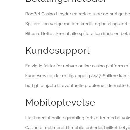
RooBet Casino tilbyder en række sikre og hurtige b
Spillere kan vælge mellem kredit- og betalingskort, 
Bitcoin. Dette sikrer, at alle spillere kan finde en b
Kundesupport
En vigtig faktor for enhver online casino platform e
kundeservice, der er tilgængelig 24/7. Spillere kan k
hurtigt få hjælp til eventuelle problemer, de måtte h
Mobiloplevelse
I takt med at online gambling fortsætter med at voks
Casino er optimeret til mobile enheder, hvilket betyd