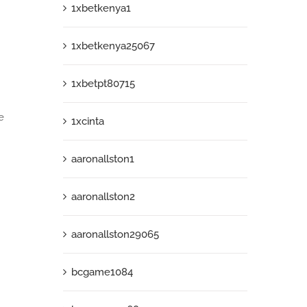
1xbetkenya1
1xbetkenya25067
1xbetpt80715
e
1xcinta
aaronallston1
aaronallston2
aaronallston29065
bcgame1084