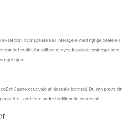
o-sektion, hvor spillere kan interagere med rigtige dealere i
er gør det muligt for spillere at nyde klassiske casinospil som
es eget hjem.
RooBet Casino et udvalg af klassiske bordspil. Du kan prøve din
 roulette, samt flere andre traditionelle casinospil.
er