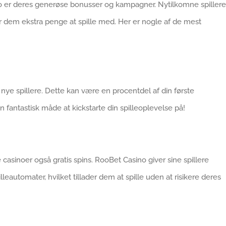
no er deres generøse bonusser og kampagner. Nytilkomne spillere
r dem ekstra penge at spille med. Her er nogle af de mest
 nye spillere. Dette kan være en procentdel af din første
en fantastisk måde at kickstarte din spilleoplevelse på!
asinoer også gratis spins. RooBet Casino giver sine spillere
leautomater, hvilket tillader dem at spille uden at risikere deres