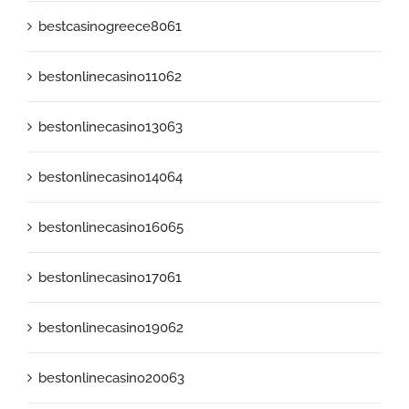
bestcasinogreece8061
bestonlinecasino11062
bestonlinecasino13063
bestonlinecasino14064
bestonlinecasino16065
bestonlinecasino17061
bestonlinecasino19062
bestonlinecasino20063