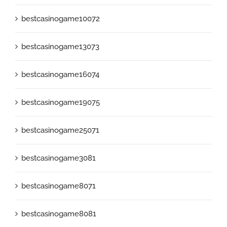
bestcasinogame10072
bestcasinogame13073
bestcasinogame16074
bestcasinogame19075
bestcasinogame25071
bestcasinogame3081
bestcasinogame8071
bestcasinogame8081