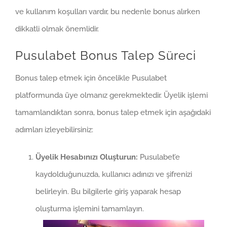
ve kullanım koşulları vardır, bu nedenle bonus alırken
dikkatli olmak önemlidir.
Pusulabet Bonus Talep Süreci
Bonus talep etmek için öncelikle Pusulabet
platformunda üye olmanız gerekmektedir. Üyelik işlemi
tamamlandıktan sonra, bonus talep etmek için aşağıdaki
adımları izleyebilirsiniz:
Üyelik Hesabınızı Oluşturun:
Pusulabet’e
kaydolduğunuzda, kullanıcı adınızı ve şifrenizi
belirleyin. Bu bilgilerle giriş yaparak hesap
oluşturma işlemini tamamlayın.