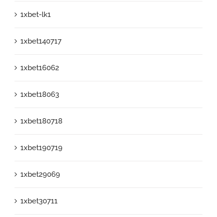
1xbet-lk1
1xbet140717
1xbet16062
1xbet18063
1xbet180718
1xbet190719
1xbet29069
1xbet30711