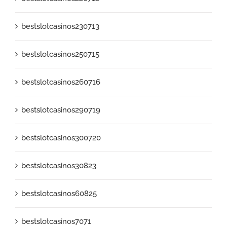
bestslotcasinos230713
bestslotcasinos250715
bestslotcasinos260716
bestslotcasinos290719
bestslotcasinos300720
bestslotcasinos30823
bestslotcasinos60825
bestslotcasinos7071