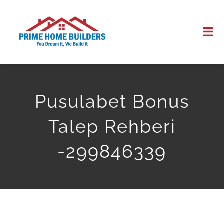
Skip
to
Tog
content
Nav
HOME
Pusulabet Bonus
ABOUT US
Talep Rehberi
WORK
-299846339
CONTACT US