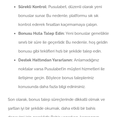
Sürekli Kontrol:
Pusulabet, düzenli olarak yeni
bonuslar sunar. Bu nedenle, platformu sık sık
kontrol ederek fırsatları kaçırmamaya çalışın.
Bonusu Hızla Talep Edin:
Yeni bonuslar genellikle
sınırlı bir süre ile geçerlidir. Bu nedenle, hoş geldin
bonusu gibi teklifleri hızlı bir şekilde talep edin.
Destek Hattından Yararlanın:
Anlamadığınız
noktalar varsa Pusulabet’in müşteri hizmetleri ile
iletişime geçin. Böylece bonus talepleriniz
konusunda daha fazla bilgi edinirsiniz.
Son olarak, bonus talep süreçlerinde dikkatli olmak ve
şartları iyi bir şekilde okumak, daha etkili bir bahis