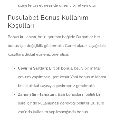
siteyi tercih etmesinde önemli bir etken olur.
Pusulabet Bonus Kullanım
Koşulları
Bonus kullanımı, belirli şartlara bağlıdır. Bu şartlar, her
bonus için değişiklik gösterebilir. Genel olarak, aşağıdaki
koşullara dikkat etmeniz önemlidir:
Çevirim Şartları:
Birçok bonus, belirli bir miktar
çevirim yapılmasını şart koşar. Yani bonus miktarını
belirli bir kat sayısıyla çevirmeniz gerekebilir.
Zaman Sınırlamaları:
Bazı bonusların belirli bir
süre içinde kullanılması gerektiği belirtilir. Bu süre
zarfında kullanım yapılmadığında bonus