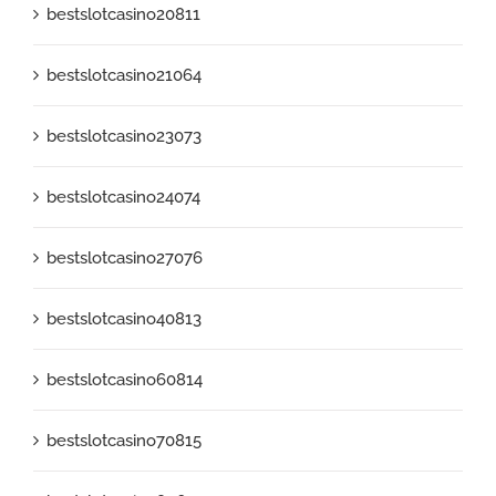
bestslotcasino20811
bestslotcasino21064
bestslotcasino23073
bestslotcasino24074
bestslotcasino27076
bestslotcasino40813
bestslotcasino60814
bestslotcasino70815