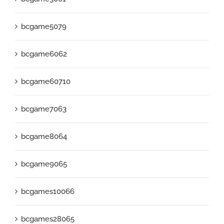
bcgame5079
bcgame6062
bcgame60710
bcgame7063
bcgame8064
bcgame9065
bcgames10066
bcgames28065