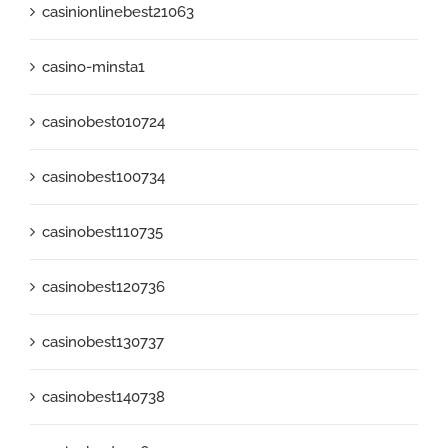
casinionlinebest21063
casino-minsta1
casinobest010724
casinobest100734
casinobest110735
casinobest120736
casinobest130737
casinobest140738