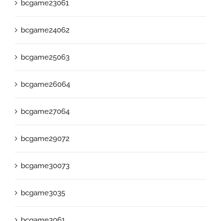
bcgame23061
bcgame24062
bcgame25063
bcgame26064
bcgame27064
bcgame29072
bcgame30073
bcgame3035
bcgame3061