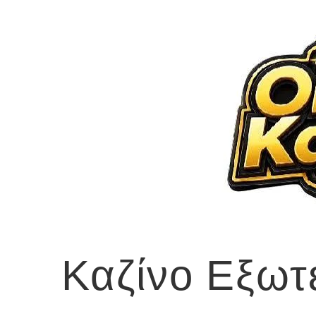
Καζίνο Εξωτ