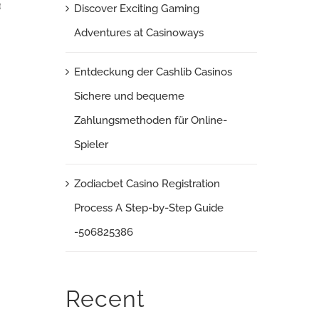
α
Discover Exciting Gaming
Adventures at Casinoways
Entdeckung der Cashlib Casinos
Sichere und bequeme
Zahlungsmethoden für Online-
Spieler
Zodiacbet Casino Registration
Process A Step-by-Step Guide
-506825386
Recent