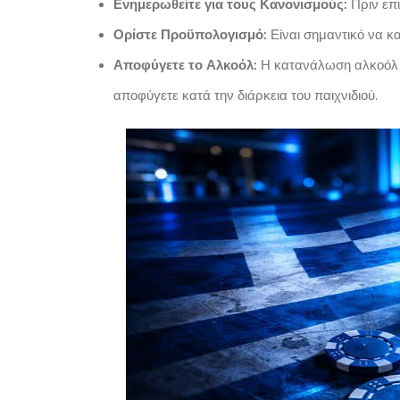
Ενημερωθείτε για τους Κανονισμούς:
Πριν επι
Ορίστε Προϋπολογισμό:
Είναι σημαντικό να κα
Αποφύγετε το Αλκοόλ:
Η κατανάλωση αλκοόλ μπ
αποφύγετε κατά την διάρκεια του παιχνιδιού.