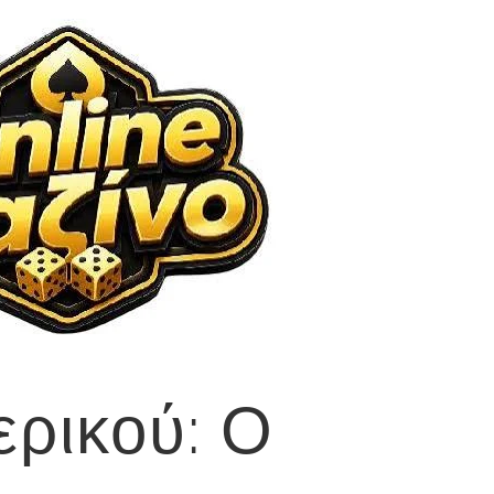
ερικού: Ο