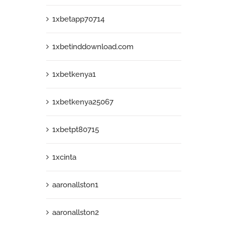
1xbetapp70714
1xbetinddownload.com
1xbetkenya1
1xbetkenya25067
1xbetpt80715
1xcinta
aaronallston1
aaronallston2