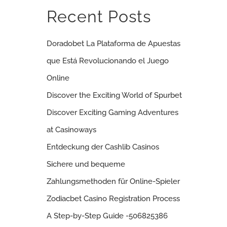
Recent Posts
Doradobet La Plataforma de Apuestas
que Está Revolucionando el Juego
Online
Discover the Exciting World of Spurbet
Discover Exciting Gaming Adventures
at Casinoways
Entdeckung der Cashlib Casinos
Sichere und bequeme
Zahlungsmethoden für Online-Spieler
Zodiacbet Casino Registration Process
A Step-by-Step Guide -506825386