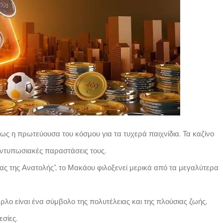
ως η πρωτεύουσα του κόσμου για τα τυχερά παιχνίδια. Τα καζίνο
 εντυπωσιακές παραστάσεις τους.
ς της Ανατολής”, το Μακάου φιλοξενεί μερικά από τα μεγαλύτερα
ρλο είναι ένα σύμβολο της πολυτέλειας και της πλούσιας ζωής,
σίες.