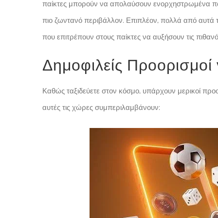
παίκτες μπορούν να απολαύσουν ενορχηστρωμένα παιχ
πιο ζωντανό περιβάλλον. Επιπλέον, πολλά από αυτά 
που επιτρέπουν στους παίκτες να αυξήσουν τις πιθανότ
Δημοφιλείς Προορισμοί 
Καθώς ταξιδεύετε στον κόσμο, υπάρχουν μερικοί προορ
αυτές τις χώρες συμπεριλαμβάνουν: