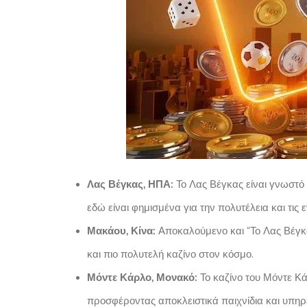
Λας Βέγκας, ΗΠΑ:
Το Λας Βέγκας είναι γνωστό 
εδώ είναι φημισμένα για την πολυτέλεια και τις
Μακάου, Κίνα:
Αποκαλούμενο και “Το Λας Βέγκα
και πιο πολυτελή καζίνο στον κόσμο.
Μόντε Κάρλο, Μονακό:
Το καζίνο του Μόντε Κά
προσφέροντας αποκλειστικά παιχνίδια και υπηρε