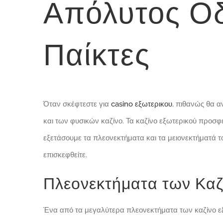
Απόλυτος Οδ
Παίκτες
Όταν σκέφτεστε για
casino εξωτερικου
, πιθανώς θα α
και των φυσικών καζίνο. Τα καζίνο εξωτερικού προσφέ
εξετάσουμε τα πλεονεκτήματα και τα μειονεκτήματά τ
επισκεφθείτε.
Πλεονεκτήματα των Καζ
Ένα από τα μεγαλύτερα πλεονεκτήματα των καζίνο εξω