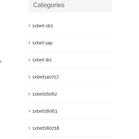
Categories
1xbet-dz1
1xbet-jap
1xbet-lk1
α
1xbet140717
1xbet16062
1xbet18063
1xbet180718