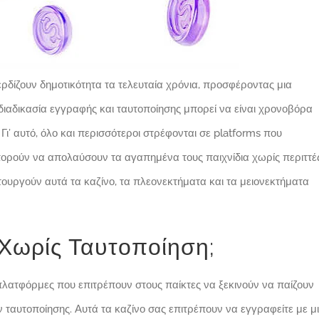
ερδίζουν δημοτικότητα τα τελευταία χρόνια, προσφέροντας μια
 διαδικασία εγγραφής και ταυτοποίησης μπορεί να είναι χρονοβόρα
 Γι’ αυτό, όλο και περισσότεροι στρέφονται σε platforms που
πορούν να απολαύσουν τα αγαπημένα τους παιχνίδια χωρίς περιττέ
ιτουργούν αυτά τα καζίνο, τα πλεονεκτήματα και τα μειονεκτήματα
ο Χωρίς Ταυτοποίηση;
 πλατφόρμες που επιτρέπουν στους παίκτες να ξεκινούν να παίζουν
 ταυτοποίησης. Αυτά τα καζίνο σας επιτρέπουν να εγγραφείτε με μ