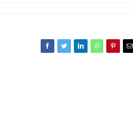
Facebook
Twitter
LinkedIn
WhatsApp
Pinteres
E