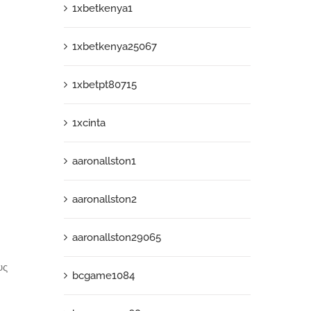
1xbetkenya1
1xbetkenya25067
1xbetpt80715
1xcinta
aaronallston1
aaronallston2
aaronallston29065
υς
bcgame1084