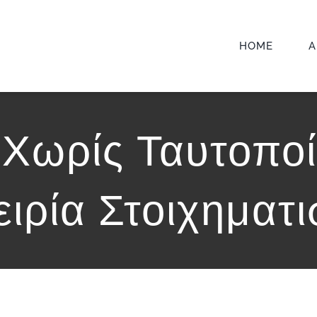
HOME
A
 Χωρίς Ταυτοπο
ιρία Στοιχηματ