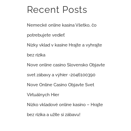
Recent Posts
Nemecké online kasína Všetko, čo
potrebujete vedieť
Nízky vklad v kasíne Hrajte a vyhrajte
bez rizika
Nove online casino Slovensko Objavte
svet zábavy a výhier -2046100390
Nove Online Casino Objavte Svet
Virtuálnych Hier
Nízko vkladové online kasíno – Hrajte
bez rizika a užite si zábavu!