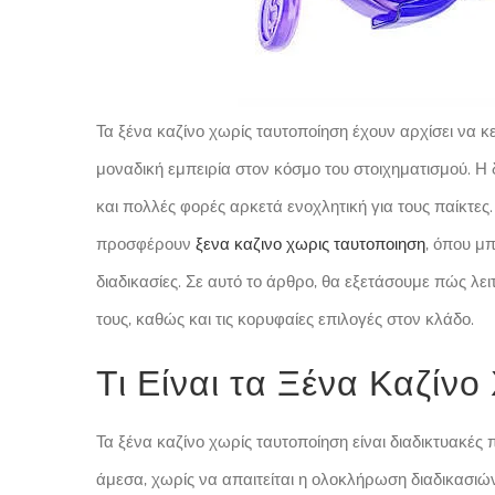
Τα ξένα καζίνο χωρίς ταυτοποίηση έχουν αρχίσει να κ
μοναδική εμπειρία στον κόσμο του στοιχηματισμού. Η
και πολλές φορές αρκετά ενοχλητική για τους παίκτες.
προσφέρουν
ξενα καζινο χωρις ταυτοποιηση
, όπου μ
διαδικασίες. Σε αυτό το άρθρο, θα εξετάσουμε πώς λε
τους, καθώς και τις κορυφαίες επιλογές στον κλάδο.
Τι Είναι τα Ξένα Καζίν
Τα ξένα καζίνο χωρίς ταυτοποίηση είναι διαδικτυακές
άμεσα, χωρίς να απαιτείται η ολοκλήρωση διαδικασιών