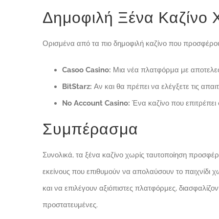
Δημοφιλή Ξένα Καζίνο 
Ορισμένα από τα πιο δημοφιλή καζίνο που προσφέρο
Casoo Casino:
Μια νέα πλατφόρμα με αποτελεσμ
BitStarz:
Αν και θα πρέπει να ελέγξετε τις απαιτ
No Account Casino:
Ένα καζίνο που επιτρέπει 
Συμπέρασμα
Συνολικά, τα ξένα καζίνο χωρίς ταυτοποίηση προσφέρο
εκείνους που επιθυμούν να απολαύσουν το παιχνίδι χω
και να επιλέγουν αξιόπιστες πλατφόρμες, διασφαλίζοντ
προστατευμένες.