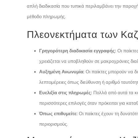
απλή διαδικασία που τυπικά περιλαμβάνει την παροχ
μέθοδο πληρωμής.
Πλεονεκτήματα των Καζ
Γρηγορότερη διαδικασία εγγραφής:
Οι παίκτε
χρειάζεται να υποβληθούν σε μακροχρόνιες διαδ
Αυξημένη Ανωνυμία:
Οι παίκτες μπορούν να δι
λεπτομέρειες όπως διεύθυνση ή αριθμό ταυτότητ
Ευελιξία στις πληρωμές:
Πολλά από αυτά τα κα
περισσότερες επιλογές όταν πρόκειται για καταθ
Όπως επιθυμείτε:
Οι παίκτες έχουν τη δυνατότ
περιορισμούς.