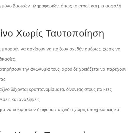
ή μόνο βασικών πληροφοριών, όπως το email και μια ασφαλή
ίνο Χωρίς Ταυτοποίηση
ς μπορούν να αρχίσουν να παίζουν σχεδόν αμέσως, χωρίς να
ικασίες.
ατηρήσουν την ανωνυμία τους, αφού δε χρειάζεται να παρέχουν
ας.
ζίνο δέχονται κρυπτονομίσματα, δίνοντας στους παίκτες
έσεις και αναλήψεις.
ητα να δοκιμάσουν διάφορα παιχνίδια χωρίς υποχρεώσεις και