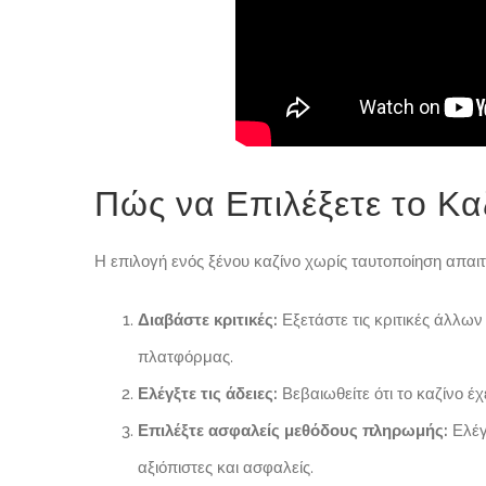
Πώς να Επιλέξετε το Κ
Η επιλογή ενός ξένου καζίνο χωρίς ταυτοποίηση απαι
Διαβάστε κριτικές:
Εξετάστε τις κριτικές άλλων
πλατφόρμας.
Ελέγξτε τις άδειες:
Βεβαιωθείτε ότι το καζίνο έχε
Επιλέξτε ασφαλείς μεθόδους πληρωμής:
Ελέγ
αξιόπιστες και ασφαλείς.