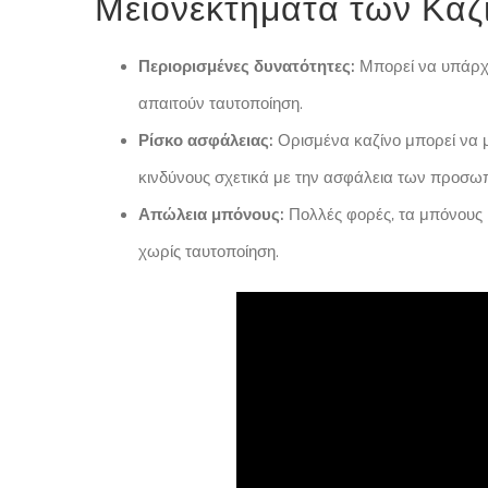
Μειονεκτήματα των Καζ
Περιορισμένες δυνατότητες:
Μπορεί να υπάρχο
απαιτούν ταυτοποίηση.
Ρίσκο ασφάλειας:
Ορισμένα καζίνο μπορεί να μ
κινδύνους σχετικά με την ασφάλεια των προσω
Απώλεια μπόνους:
Πολλές φορές, τα μπόνους κ
χωρίς ταυτοποίηση.