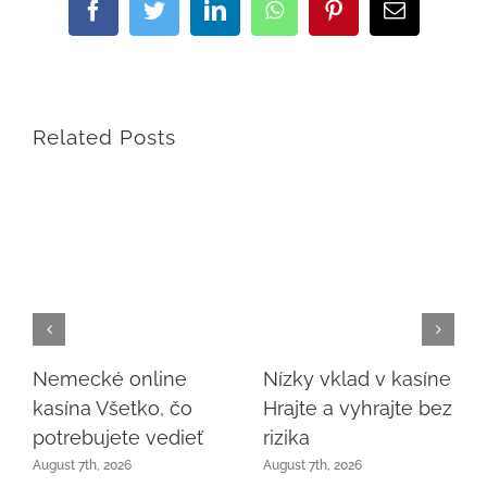
Facebook
Twitter
LinkedIn
WhatsApp
Pinterest
Email
Related Posts
Nemecké online
Nízky vklad v kasíne
kasína Všetko, čo
Hrajte a vyhrajte bez
potrebujete vedieť
rizika
August 7th, 2026
August 7th, 2026