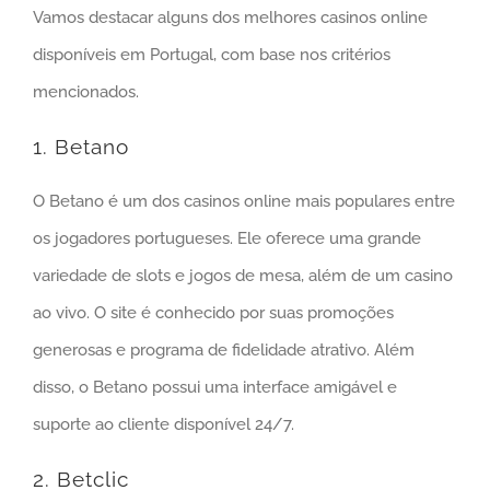
Vamos destacar alguns dos melhores casinos online
disponíveis em Portugal, com base nos critérios
mencionados.
1. Betano
O Betano é um dos casinos online mais populares entre
os jogadores portugueses. Ele oferece uma grande
variedade de slots e jogos de mesa, além de um casino
ao vivo. O site é conhecido por suas promoções
generosas e programa de fidelidade atrativo. Além
disso, o Betano possui uma interface amigável e
suporte ao cliente disponível 24/7.
2. Betclic