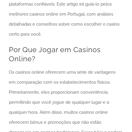
plataformas confiáveis. Este artigo irá guiá-lo pelos
melhores casinos online em Portugal, com análises
detalhadas e conselhos sobre como escolher o casino
certo para você.
Por Que Jogar em Casinos
Online?
Os casinos online oferecem uma série de vantagens
em comparação com os estabelecimentos físicos.
Primeiramente, eles proporcionam conveniência,
permitindo que você jogue de qualquer lugar e a
qualquer hora. Além disso, muitos casinos online
oferecem bônus e promoções que não estão