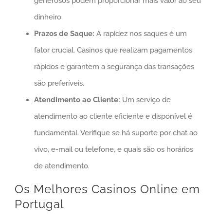
generosos podem proporcionar mais valor ao seu
dinheiro.
Prazos de Saque:
A rapidez nos saques é um
fator crucial. Casinos que realizam pagamentos
rápidos e garantem a segurança das transações
são preferíveis.
Atendimento ao Cliente:
Um serviço de
atendimento ao cliente eficiente e disponível é
fundamental. Verifique se há suporte por chat ao
vivo, e-mail ou telefone, e quais são os horários
de atendimento.
Os Melhores Casinos Online em
Portugal