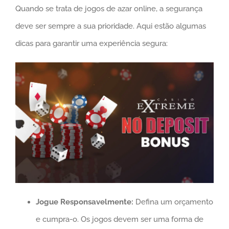
Quando se trata de jogos de azar online, a segurança
deve ser sempre a sua prioridade. Aqui estão algumas
dicas para garantir uma experiência segura:
Jogue Responsavelmente:
Defina um orçamento
e cumpra-o. Os jogos devem ser uma forma de