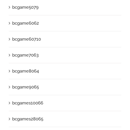
bcgame5079
bcgame6062
bcgame60710
bcgame7063
bcgame8064
bcgame9065
bcgames10066
bcgames28065