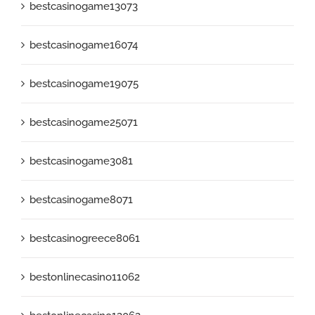
bestcasinogame13073
bestcasinogame16074
bestcasinogame19075
bestcasinogame25071
bestcasinogame3081
bestcasinogame8071
bestcasinogreece8061
bestonlinecasino11062