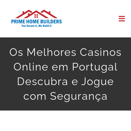
Skip
to
Tog
content
Nav
HOME
Os Melhores Casinos
ABOUT US
Online em Portugal
WORK
Descubra e Jogue
com Segurança
CONTACT US