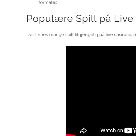
formater.
Populære Spill på Live
Det finnes mange spill tilgjengelig på live casinoe