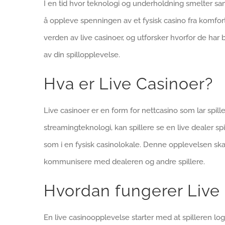
I en tid hvor teknologi og underholdning smelter 
å oppleve spenningen av et fysisk casino fra komfor
verden av live casinoer, og utforsker hvorfor de har 
av din spillopplevelse.
Hva er Live Casinoer?
Live casinoer er en form for nettcasino som lar spille
streamingteknologi, kan spillere se en live dealer spi
som i en fysisk casinolokale. Denne opplevelsen skap
kommunisere med dealeren og andre spillere.
Hvordan fungerer Live
En live casinoopplevelse starter med at spilleren logg