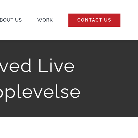
BOUT US
WORK
CONTACT US
ved Live
pplevelse