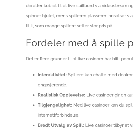
deretter koblet til et live spillbord via videostream
spinner hjulet, mens spilleren plasserer innsatser via
tillit, som mange spillere setter stor pris på.
Fordeler med å spille 
Det er flere grunner til at live casinoer har blitt popu
Interaktivitet:
Spillere kan chatte med dealere
engasjerende.
Realistisk Opplevelse:
Live casinoer gir en au
Tilgjengelighet:
Med live casinoer kan du spil
internettforbindelse.
Bredt Utvalg av Spill:
Live casinoer tilbyr et va