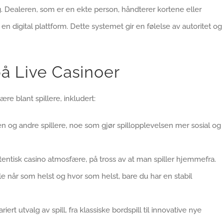
ing. Dealeren, som er en ekte person, håndterer kortene eller
 en digital plattform. Dette systemet gir en følelse av autoritet og
på Live Casinoer
lære blant spillere, inkludert:
n og andre spillere, noe som gjør spillopplevelsen mer sosial og
tentisk casino atmosfære, på tross av at man spiller hjemmefra.
le når som helst og hvor som helst, bare du har en stabil
riert utvalg av spill, fra klassiske bordspill til innovative nye