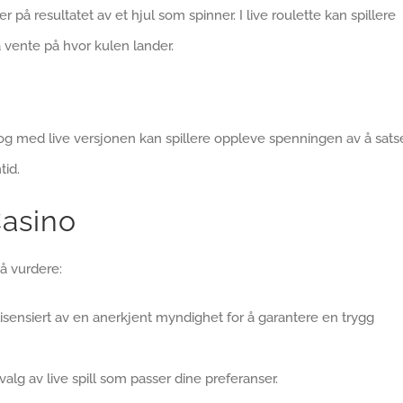
er på resultatet av et hjul som spinner. I live roulette kan spillere
 vente på hvor kulen lander.
, og med live versjonen kan spillere oppleve spenningen av å sats
tid.
Casino
 å vurdere:
lisensiert av en anerkjent myndighet for å garantere en trygg
valg av live spill som passer dine preferanser.