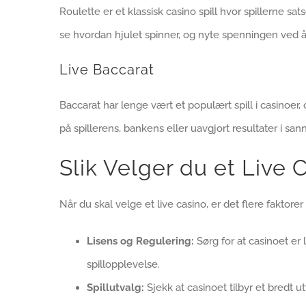
Roulette er et klassisk casino spill hvor spillerne sats
se hvordan hjulet spinner, og nyte spenningen ved å
Live Baccarat
Baccarat har lenge vært et populært spill i casinoer
på spillerens, bankens eller uavgjort resultater i sann
Slik Velger du et Live 
Når du skal velge et live casino, er det flere faktorer
Lisens og Regulering:
Sørg for at casinoet er 
spillopplevelse.
Spillutvalg:
Sjekk at casinoet tilbyr et bredt ut