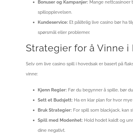
Bonuser og Kampanjer:
Mange nettcasinoer ti
spillopplevelsen.
Kundeservice:
Et pålitelig live casino bør ha 
spørsmål eller problemer.
Strategier for å Vinne i
Selv om live casino spill i hovedsak er basert på flak
vinne:
Kjenn Regler:
Før du begynner å spille, bør du
Sett et Budsjett:
Ha en klar plan for hvor mye du
Bruk Strategier:
For spill som blackjack, kan s
Spill med Modenhet:
Hold hodet kaldt og unn
dine negativt.