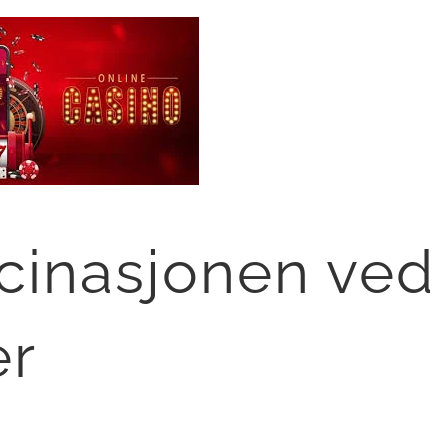
cinasjonen ved
er