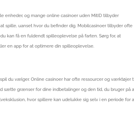
bile enheder, og mange online casinoer uden MitID tilbyder
at spille, uanset hvor du befinder dig. Mobilcasinoer tilbyder ofte
u kan få en fuldendt spilleoplevelse på farten. Sørg for, at
er en app for at optimere din spilleoplevelse.
r spil du vælger. Online casinoer har ofte ressourcer og værktøjer ti
tid sætte grænser for dine indbetalinger og den tid, du bruger på a
veksklusion, hvor spillere kan udelukke sig selv i en periode for a