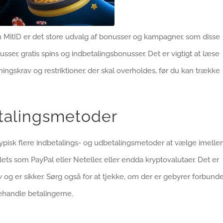
en MitID er det store udvalg af bonusser og kampagner, som disse
sser, gratis spins og indbetalingsbonusser. Det er vigtigt at læse
ingskrav og restriktioner, der skal overholdes, før du kan trække
talingsmetoder
 typisk flere indbetalings- og udbetalingsmetoder at vælge imelle
lets som PayPal eller Neteller, eller endda kryptovalutaer. Det er
 og er sikker. Sørg også for at tjekke, om der er gebyrer forbund
behandle betalingerne.