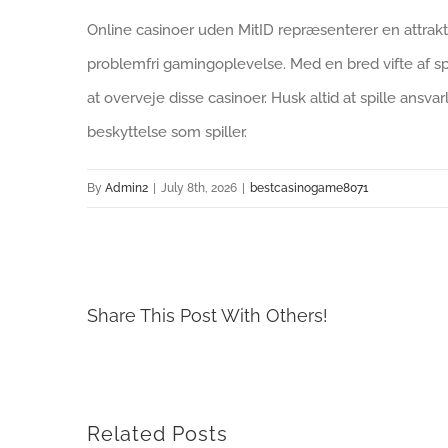
Online casinoer uden MitID repræsenterer en attrakt
problemfri gamingoplevelse. Med en bred vifte af s
at overveje disse casinoer. Husk altid at spille ansva
beskyttelse som spiller.
By
Admin2
|
July 8th, 2026
|
bestcasinogame8071
Share This Post With Others!
Related Posts