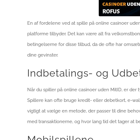
En af fordelene ved at spille på online casinoer ud
platforme tilbyder. Det kan være alt fra velkomstbonu
betingelserne for disse tilbud, da de ofte har omsætn
dine gevinster.
Indbetalings- og Udbe
Når du spiller på online casinoer uden MitID, er der
Spillere kan ofte bruge kredit- eller debetkort, e-wal
vigtigt at vælge en metode, der passer til dine behov
med transaktionerne, og hvor lang tid det tager at 
Mobilspillene