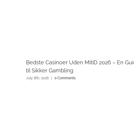
Bedste Casinoer Uden MitID 2026 – En Gu
til Sikker Gambling
July 8th, 2026
|
0 Comments