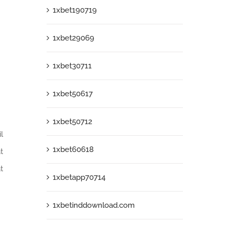
1xbet190719
1xbet29069
1xbet30711
1xbet50617
1xbet50712
l
1xbet60618
t
t
1xbetapp70714
1xbetinddownload.com