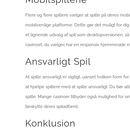
Flere og flere spillere vælger at spille på deres mo
mobilvenlige platforme. Dette gør det muligt for dig 
et lignende udvalg af spil som desktopversionen, så d
casinoet, du vælger, har en responsiv hjemmeside ell
Ansvarligt Spil
At spille ansvarligt er vigtigt, uanset hvilken form fo
at hjælpe spillere med at spille ansvarligt. Du bør al
spille. Mange casinoer tilbyder også mulighed for sel
beskytte deres spiladfærd.
Konklusion