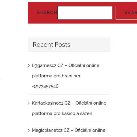
SEARCH
SEA
Recent Posts
69gamescz CZ – Oficiální online
platforma pro hraní her
n
-1973457546
Kartackasinocz CZ – Oficiální online
platforma pro kasino a sázení
Magicplanetcz CZ – Oficiální online