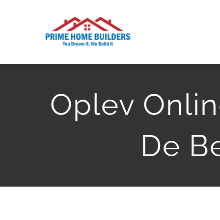
Skip
to
content
Oplev Onlin
De Be