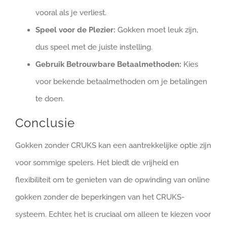
vooral als je verliest.
Speel voor de Plezier:
Gokken moet leuk zijn,
dus speel met de juiste instelling.
Gebruik Betrouwbare Betaalmethoden:
Kies
voor bekende betaalmethoden om je betalingen
te doen.
Conclusie
Gokken zonder CRUKS kan een aantrekkelijke optie zijn
voor sommige spelers. Het biedt de vrijheid en
flexibiliteit om te genieten van de opwinding van online
gokken zonder de beperkingen van het CRUKS-
systeem. Echter, het is cruciaal om alleen te kiezen voor