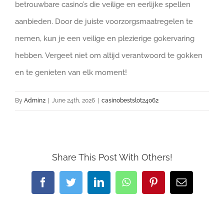
betrouwbare casino’s die veilige en eerlijke spellen
aanbieden. Door de juiste voorzorgsmaatregelen te
nemen, kun je een veilige en plezierige gokervaring
hebben. Vergeet niet om altijd verantwoord te gokken
en te genieten van elk moment!
By
Admin2
|
June 24th, 2026
|
casinobestslot24062
Share This Post With Others!
Facebook
Twitter
LinkedIn
WhatsApp
Pinterest
Email