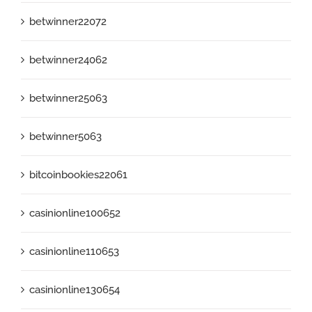
betwinner22072
betwinner24062
betwinner25063
betwinner5063
bitcoinbookies22061
casinionline100652
casinionline110653
casinionline130654