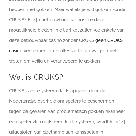
hebben met gokken. Maar wat als je wilt gokken zonder
CRUKS? Er zijn betrouwbare casino’s die deze
mogelijkheid bieden. In dit artikel zullen we enkele van
deze betrouwbaar casino zonder CRUKS
geen CRUKS
casino
verkennen, en je alles vertellen wat je moet
weten om veilig en verantwoord te gokken.
Wat is CRUKS?
CRUKS is een systeem dat is opgezet door de
Nederlandse overheid om spelers te beschermen
tegen de gevaren van problematisch gokken. Wanneer
een speler zich registreert in dit systeem, wordt hij of zij
uitgesloten van deelname aan kansspelen in