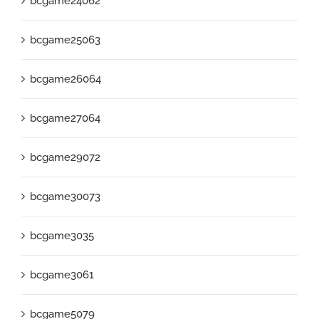
bcgame24062
bcgame25063
bcgame26064
bcgame27064
bcgame29072
bcgame30073
bcgame3035
bcgame3061
bcgame5079