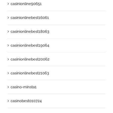
casinionline90651
casinionlinebest16061
casinionlinebest18063
casinionlinebest19064
casinionlinebest20062
casinionlinebest21063
casino-minsta1
casinobest010724