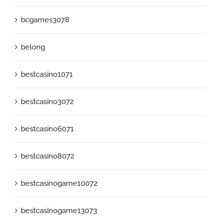
bcgames3078
belong
bestcasino1071
bestcasino3072
bestcasino6071
bestcasino8072
bestcasinogame10072
bestcasinogame13073