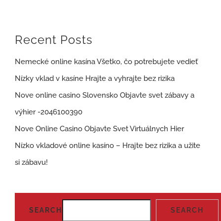
Recent Posts
Nemecké online kasína Všetko, čo potrebujete vedieť
Nízky vklad v kasíne Hrajte a vyhrajte bez rizika
Nove online casino Slovensko Objavte svet zábavy a
výhier -2046100390
Nove Online Casino Objavte Svet Virtuálnych Hier
Nízko vkladové online kasíno – Hrajte bez rizika a užite
si zábavu!
SEARCH
SEARCH