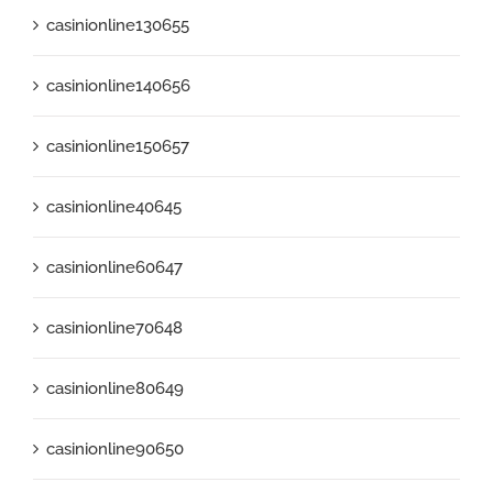
casinionline130655
casinionline140656
casinionline150657
casinionline40645
casinionline60647
casinionline70648
casinionline80649
casinionline90650