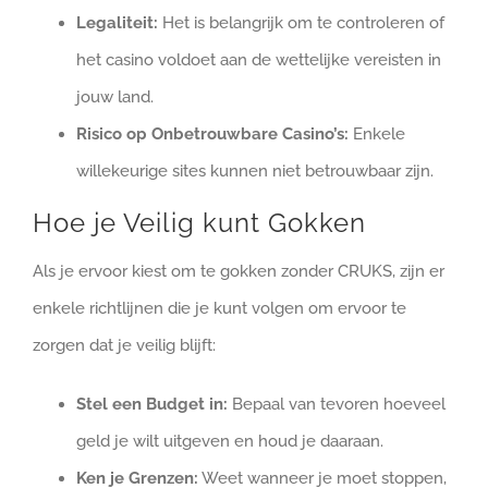
Legaliteit:
Het is belangrijk om te controleren of
het casino voldoet aan de wettelijke vereisten in
jouw land.
Risico op Onbetrouwbare Casino’s:
Enkele
willekeurige sites kunnen niet betrouwbaar zijn.
Hoe je Veilig kunt Gokken
Als je ervoor kiest om te gokken zonder CRUKS, zijn er
enkele richtlijnen die je kunt volgen om ervoor te
zorgen dat je veilig blijft:
Stel een Budget in:
Bepaal van tevoren hoeveel
geld je wilt uitgeven en houd je daaraan.
Ken je Grenzen:
Weet wanneer je moet stoppen,