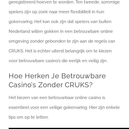
geregistreerd hoeven te worden. Ten tweede, sommige
spelers zijn op zoek naar meer flexibiliteit in hun
gokervaring. Het kan ook zijn dat spelers van buiten
Nederland willen gokken in een betrouwbare online
omgeving zonder gebonden te zijn aan de regels van
CRUKS. Het is echter uiterst belangrijk om te kiezen
voor betrouwbare casino’s die eerlijk en veilig zijn.
Hoe Herken Je Betrouwbare
Casino’s Zonder CRUKS?
Het kiezen van een betrouwbaar online casino is
essentieel voor een veilige gokervaring. Hier zijn enkele
tips om op te letten: