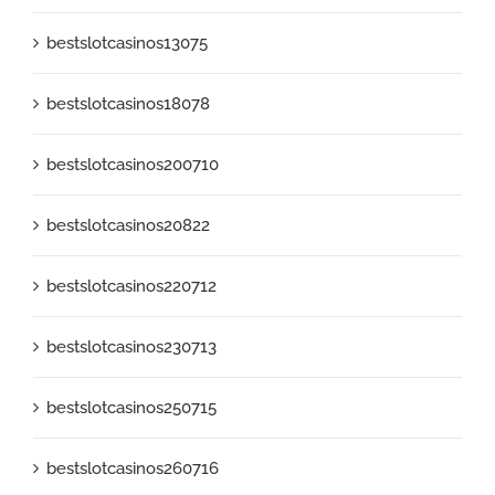
bestslotcasinos13075
bestslotcasinos18078
bestslotcasinos200710
bestslotcasinos20822
bestslotcasinos220712
bestslotcasinos230713
bestslotcasinos250715
bestslotcasinos260716