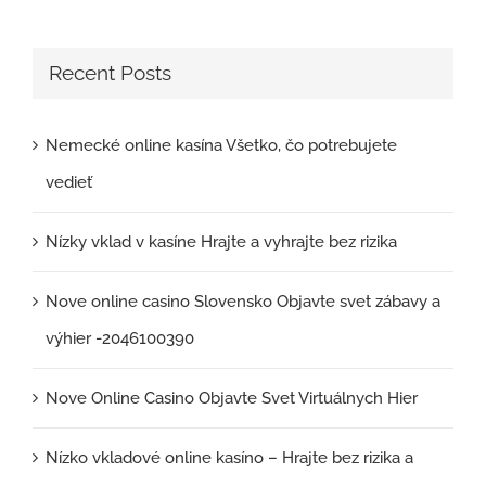
Recent Posts
Nemecké online kasína Všetko, čo potrebujete
vedieť
Nízky vklad v kasíne Hrajte a vyhrajte bez rizika
Nove online casino Slovensko Objavte svet zábavy a
výhier -2046100390
Nove Online Casino Objavte Svet Virtuálnych Hier
Nízko vkladové online kasíno – Hrajte bez rizika a