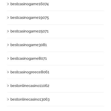
bestcasinogame16074
bestcasinogame19075
bestcasinogame25071
bestcasinogame3081
bestcasinogame8071
bestcasinogreece8061
bestonlinecasino11062
bestonlinecasino13063