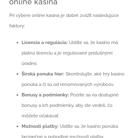
online kasína
Pri výbere online kasína je dobré zvážiť nasledujúce
faktory:
Licencia a regulácia:
Uistite sa, že kasíno má
platnú licenciu a je regulované príslušnými
úradmi.
Široká ponuka hier:
Skontrolujte, aké hry kasíno
ponúka a či sú od renomovaných výrobcov.
Bonusy a podmienky:
Pozrite sa na dostupné
bonusy a ich podmienky, aby ste vedeli, čo
môžete očakávať.
Možnosti platby:
Uistite sa, že kasíno ponúka
bezpečné a pohodlné možnosti platby.