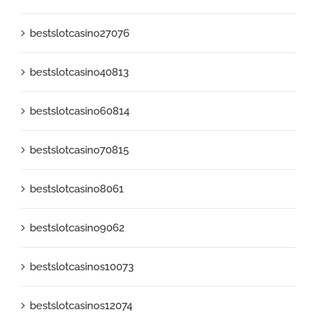
bestslotcasino27076
bestslotcasino40813
bestslotcasino60814
bestslotcasino70815
bestslotcasino8061
bestslotcasino9062
bestslotcasinos10073
bestslotcasinos12074