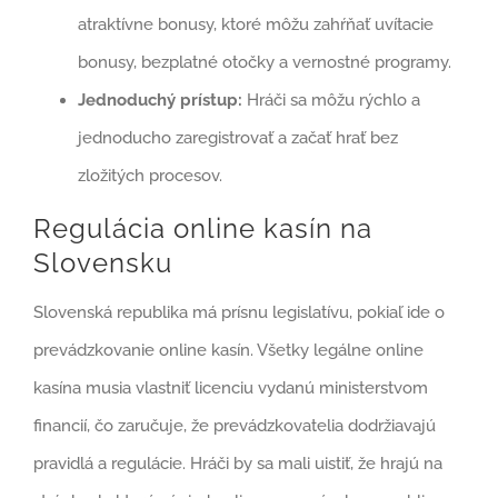
atraktívne bonusy, ktoré môžu zahŕňať uvítacie
bonusy, bezplatné otočky a vernostné programy.
Jednoduchý prístup:
Hráči sa môžu rýchlo a
jednoducho zaregistrovať a začať hrať bez
zložitých procesov.
Regulácia online kasín na
Slovensku
Slovenská republika má prísnu legislatívu, pokiaľ ide o
prevádzkovanie online kasín. Všetky legálne online
kasína musia vlastniť licenciu vydanú ministerstvom
financií, čo zaručuje, že prevádzkovatelia dodržiavajú
pravidlá a regulácie. Hráči by sa mali uistiť, že hrajú na