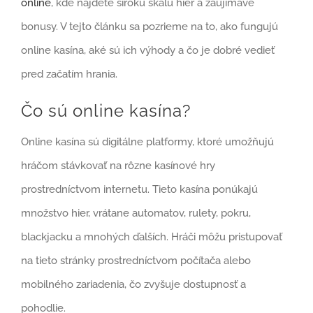
online
, kde nájdete širokú škálu hier a zaujímavé
bonusy. V tejto článku sa pozrieme na to, ako fungujú
online kasína, aké sú ich výhody a čo je dobré vedieť
pred začatím hrania.
Čo sú online kasína?
Online kasína sú digitálne platformy, ktoré umožňujú
hráčom stávkovať na rôzne kasínové hry
prostredníctvom internetu. Tieto kasína ponúkajú
množstvo hier, vrátane automatov, rulety, pokru,
blackjacku a mnohých ďalších. Hráči môžu pristupovať
na tieto stránky prostredníctvom počítača alebo
mobilného zariadenia, čo zvyšuje dostupnosť a
pohodlie.