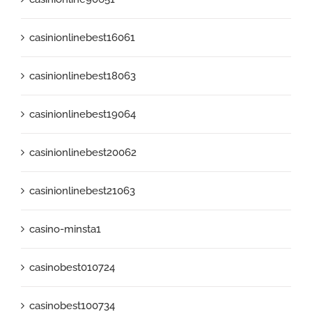
casinionlinebest16061
casinionlinebest18063
casinionlinebest19064
casinionlinebest20062
casinionlinebest21063
casino-minsta1
casinobest010724
casinobest100734