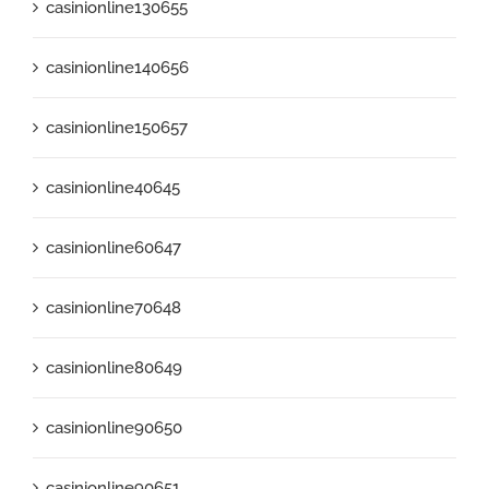
casinionline130655
casinionline140656
casinionline150657
casinionline40645
casinionline60647
casinionline70648
casinionline80649
casinionline90650
casinionline90651