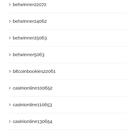
betwinner22072
betwinner24062
betwinner25063
betwinner5063
bitcoinbookies22061
casinionline100652
casinionline110653
casinionline130654