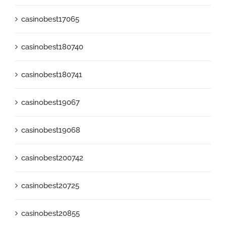
casinobest17065
casinobest180740
casinobest180741
casinobest19067
casinobest19068
casinobest200742
casinobest20725
casinobest20855