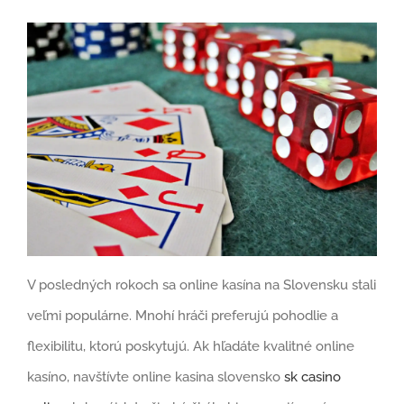
V posledných rokoch sa online kasína na Slovensku stali
veľmi populárne. Mnohí hráči preferujú pohodlie a
flexibilitu, ktorú poskytujú. Ak hľadáte kvalitné online
kasíno, navštívte online kasina slovensko
sk casino