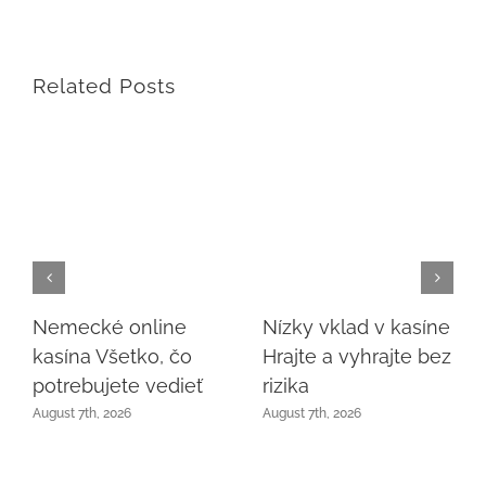
Related Posts
Nemecké online
Nízky vklad v kasíne
kasína Všetko, čo
Hrajte a vyhrajte bez
potrebujete vedieť
rizika
August 7th, 2026
August 7th, 2026