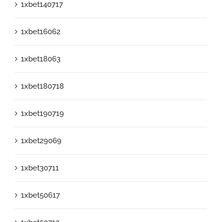
1xbet140717
1xbet16062
1xbet18063
1xbet180718
1xbet190719
1xbet29069
1xbet30711
1xbet50617