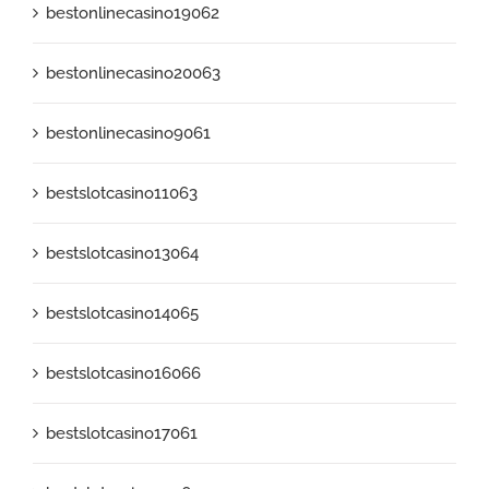
bestonlinecasino19062
bestonlinecasino20063
bestonlinecasino9061
bestslotcasino11063
bestslotcasino13064
bestslotcasino14065
bestslotcasino16066
bestslotcasino17061