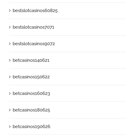
bestslotcasinos60825
bestslotcasinos7071
bestslotcasinos9072
betcasinos140621
betcasinos150622
betcasinos160623
betcasinos180625
betcasinos190626