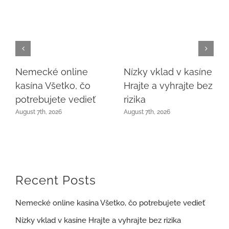
Nemecké online
Nízky vklad v kasíne
kasína Všetko, čo
Hrajte a vyhrajte bez
potrebujete vedieť
rizika
August 7th, 2026
August 7th, 2026
Recent Posts
Nemecké online kasína Všetko, čo potrebujete vedieť
Nízky vklad v kasíne Hrajte a vyhrajte bez rizika