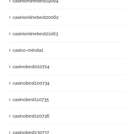
casinionlinebest19064
casinionlinebest20062
casinionlinebest21063
casino-minsta1
casinobest010724
casinobest100734
casinobest110735
casinobest120736
casinobest130737