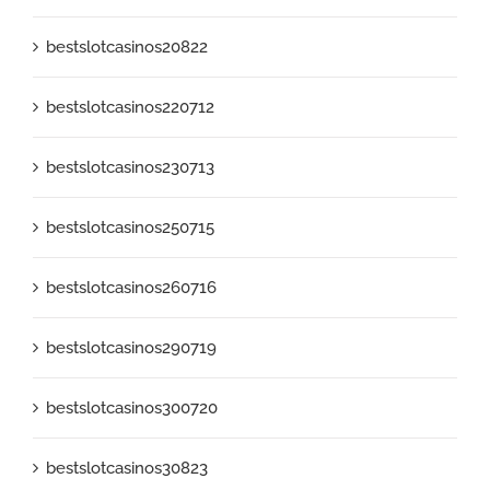
bestslotcasinos20822
bestslotcasinos220712
bestslotcasinos230713
bestslotcasinos250715
bestslotcasinos260716
bestslotcasinos290719
bestslotcasinos300720
bestslotcasinos30823