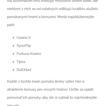
Na slovenskom trhu existuje množstvo online kasín, ale
niektoré z nich sa od ostatných odlišujú kvalitou služieb,
ponúkanymi hrami a bonusmi. Medzi najobľúbenejšie
patrí:
Casino X
SynotTip
Fortuna Kasíno
Tipos
DoXXbet
Každé z týchto kasín ponúka široký výber hier a
atraktívne bonusy pre nových hráčov. Určite sa oplatí
porovnať ich ponuky, aby ste si vybrali to najvhodnejšie
pre vás.