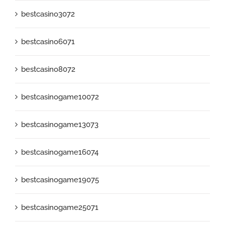
bestcasino3072
bestcasino6071
bestcasino8072
bestcasinogame10072
bestcasinogame13073
bestcasinogame16074
bestcasinogame19075
bestcasinogame25071