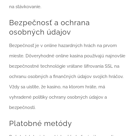
na stávkovanie.
Bezpečnosť a ochrana
osobných údajov
Bezpečnosť je v online hazardných hrách na prvom
mieste. Dôveryhodné online kasína používajú najnovšie
bezpečnostné technológie vrátane šifrovania SSL na
ochranu osobných a finančných údajov svojich hráčov.
Vždy sa uistite, že kasíno, na ktorom hráte, má
vyhradené politiky ochrany osobných údajov a
bezpečnosti.
Platobné metódy