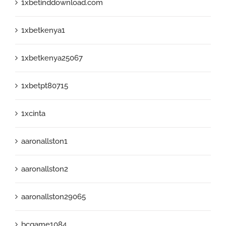
1xbetinddownload.com
1xbetkenya1
1xbetkenya25067
1xbetpt80715
1xcinta
aaronallston1
aaronallston2
aaronallston29065
bcgame1084