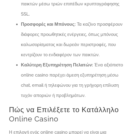
παικτών μέσω τριών επιπέδων κρυπτογράφησης
SSL.
Προσφορές και Μπόνους:
Τα καζίνο προσφέρουν
διάφορες προωθητικές ενέργειες, όπως μπόνους
καλωσορίσματος και δωρεάν περιστροφές, που
κεντρίζουν το ενδιαφέρον των παικτών.
Καλύτερη Εξυπηρέτηση Πελατών:
Ένα αξιόπιστο
online casino παρέχει άμεση εξυπηρέτηση μέσω
chat, email ή τηλεφώνου για τη γρήγορη επίλυση
τυχόν αποριών ή προβλημάτων.
Πώς να Επιλέξετε το Κατάλληλο
Online Casino
Η επιλογή ενός online casino μπορεί να είναι μια