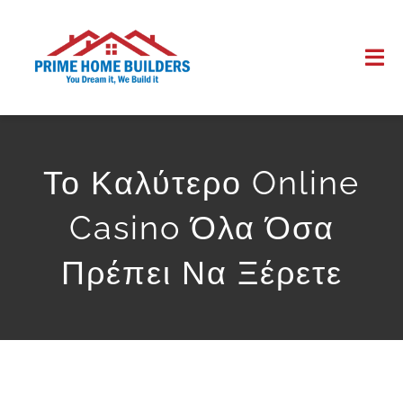
Skip
to
Tog
content
Nav
HOME
Το Καλύτερο Online
ABOUT US
Casino Όλα Όσα
WORK
Πρέπει Να Ξέρετε
CONTACT US