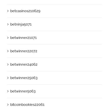
betcasinos210629
betninja5071
betwinner21071
betwinner22072
betwinner24062
betwinner25063
betwinner5063
bitcoinbookies22061