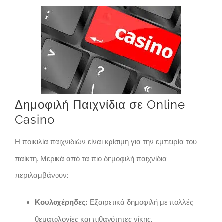
Δημοφιλή Παιχνίδια σε Online
Casino
Η ποικιλία παιχνιδιών είναι κρίσιμη για την εμπειρία του
παίκτη. Μερικά από τα πιο δημοφιλή παιχνίδια
περιλαμβάνουν:
Κουλοχέρηδες:
Εξαιρετικά δημοφιλή με πολλές
θεματολογίες και πιθανότητες νίκης.