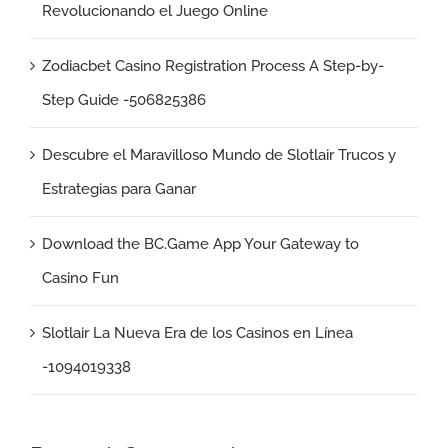
Revolucionando el Juego Online
Zodiacbet Casino Registration Process A Step-by-
Step Guide -506825386
Descubre el Maravilloso Mundo de Slotlair Trucos y
Estrategias para Ganar
Download the BC.Game App Your Gateway to
Casino Fun
Slotlair La Nueva Era de los Casinos en Línea
-1094019338