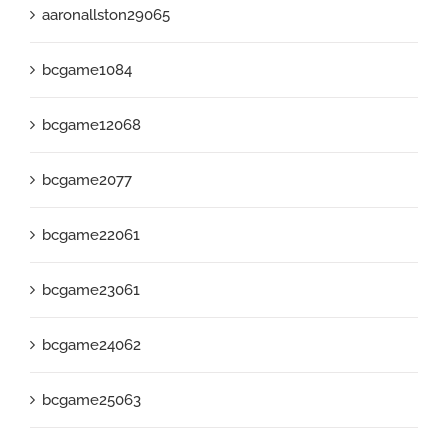
aaronallston29065
bcgame1084
bcgame12068
bcgame2077
bcgame22061
bcgame23061
bcgame24062
bcgame25063