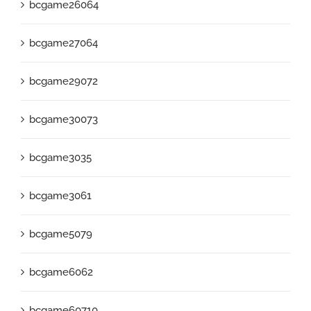
bcgame26064
bcgame27064
bcgame29072
bcgame30073
bcgame3035
bcgame3061
bcgame5079
bcgame6062
bcgame60710