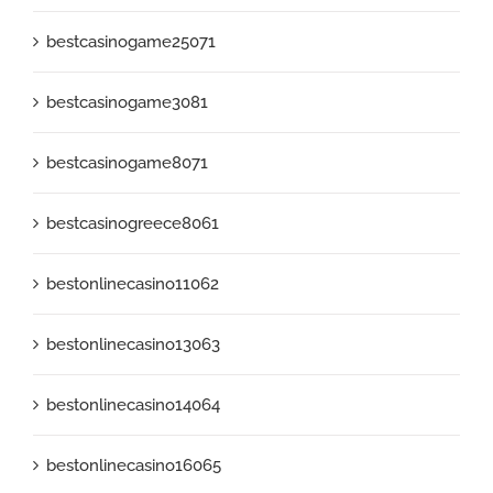
bestcasinogame25071
bestcasinogame3081
bestcasinogame8071
bestcasinogreece8061
bestonlinecasino11062
bestonlinecasino13063
bestonlinecasino14064
bestonlinecasino16065