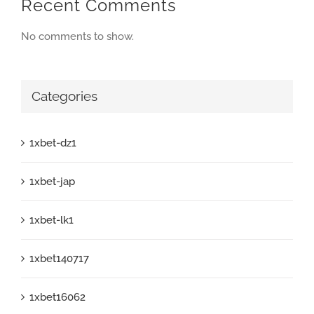
Recent Comments
No comments to show.
Categories
1xbet-dz1
1xbet-jap
1xbet-lk1
1xbet140717
1xbet16062