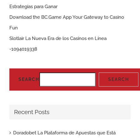
Estrategias para Ganar
Download the BC.Game App Your Gateway to Casino
Fun
Slotlair La Nueva Era de los Casinos en Línea
-1094019338
SEARCH
SEARCH
Recent Posts
Doradobet La Plataforma de Apuestas que Está