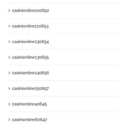
casinionline100652
casinionline110653
casinionline130654
casinionline130655
casinionline140656
casinionline150657
casinionline40645
casinionline60647