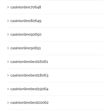
casinionline70648
casinionline80649
casinionline90650
casinionline90651
casinionlinebest16061
casinionlinebest18063
casinionlinebest19064
casinionlinebest20062