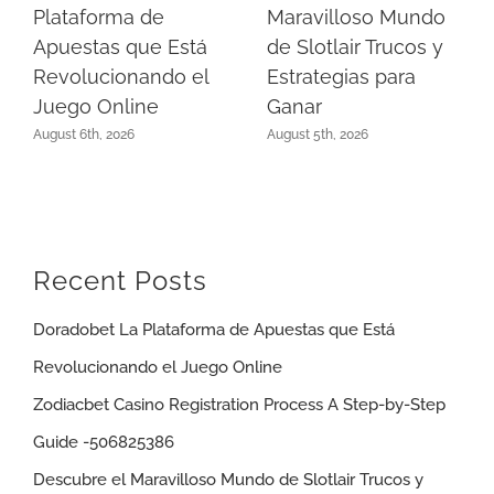
Plataforma de
Maravilloso Mundo
Apuestas que Está
de Slotlair Trucos y
Revolucionando el
Estrategias para
Juego Online
Ganar
August 6th, 2026
August 5th, 2026
Recent Posts
Doradobet La Plataforma de Apuestas que Está
Revolucionando el Juego Online
Zodiacbet Casino Registration Process A Step-by-Step
Guide -506825386
Descubre el Maravilloso Mundo de Slotlair Trucos y