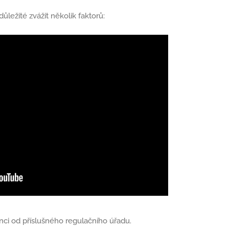
ležité zvážit několik faktorů:
enci od příslušného regulačního úřadu.