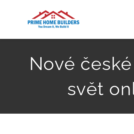
Skip
to
content
Nové české 
svět on