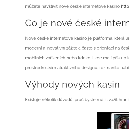
můžete navštívit nové české internetové kasino
htt
Co je nové české inter
Nové české internetové kasino je platforma, která u
moderní a inovativní zážitek, často s orientací na č
mobilních zařízeních nebo kdekoli, kde mají přístup 
prostřednictvím atraktivního designu, rozmanité nab
Výhody nových kasin
Existuje několik důvodů, proč byste měli zvážit hr