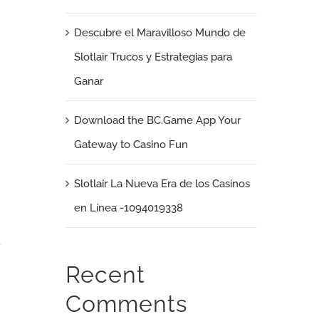
Descubre el Maravilloso Mundo de
Slotlair Trucos y Estrategias para
Ganar
Download the BC.Game App Your
Gateway to Casino Fun
Slotlair La Nueva Era de los Casinos
en Línea -1094019338
,
Recent
Comments