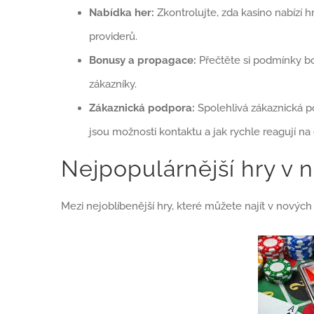
Nabídka her:
Zkontrolujte, zda kasino nabízí h
providerů.
Bonusy a propagace:
Přečtěte si podmínky bon
zákazníky.
Zákaznická podpora:
Spolehlivá zákaznická po
jsou možnosti kontaktu a jak rychle reagují na 
Nejpopulárnější hry v 
Mezi nejoblíbenější hry, které můžete najít v nových