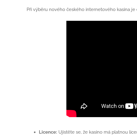
Při výběru nového českého internetového kasina je dů
Licence:
Ujistěte se, že kasino má platnou lic