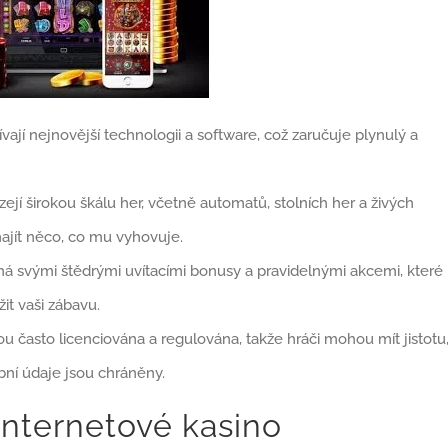
ají nejnovější technologii a software, což zaručuje plynulý a
jí širokou škálu her, včetně automatů, stolních her a živých
ajít něco, co mu vyhovuje.
á svými štědrými uvítacími bonusy a pravidelnými akcemi, které
it vaši zábavu.
u často licenciována a regulována, takže hráči mohou mít jistotu
obní údaje jsou chráněny.
internetové kasino