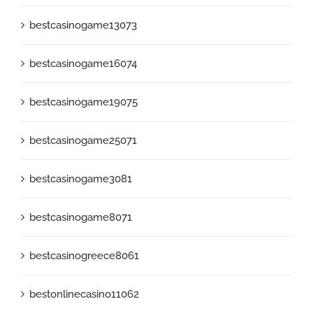
bestcasinogame13073
bestcasinogame16074
bestcasinogame19075
bestcasinogame25071
bestcasinogame3081
bestcasinogame8071
bestcasinogreece8061
bestonlinecasino11062