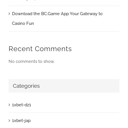
Download the BC.Game App Your Gateway to
Casino Fun
Recent Comments
No comments to show.
Categories
1xbet-dz1
1xbet-jap