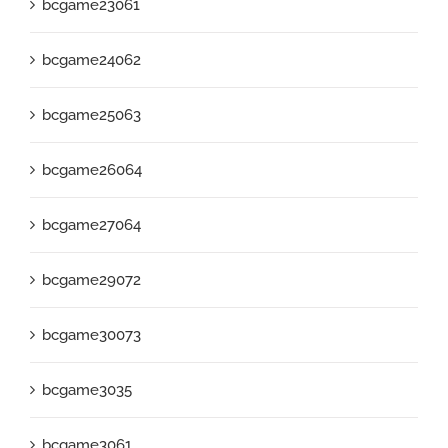
bcgame23061
bcgame24062
bcgame25063
bcgame26064
bcgame27064
bcgame29072
bcgame30073
bcgame3035
bcgame3061