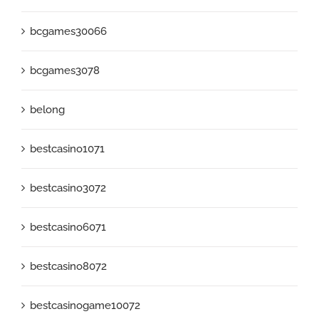
bcgames30066
bcgames3078
belong
bestcasino1071
bestcasino3072
bestcasino6071
bestcasino8072
bestcasinogame10072