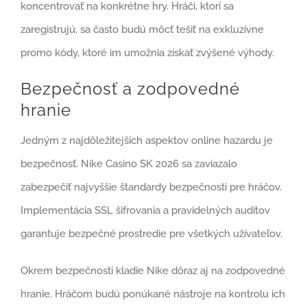
koncentrovať na konkrétne hry. Hráči, ktorí sa
zaregistrujú, sa často budú môcť tešiť na exkluzívne
promo kódy, ktoré im umožnia získať zvýšené výhody.
Bezpečnosť a zodpovedné
hranie
Jedným z najdôležitejších aspektov online hazardu je
bezpečnosť. Nike Casino SK 2026 sa zaviazalo
zabezpečiť najvyššie štandardy bezpečnosti pre hráčov.
Implementácia SSL šifrovania a pravidelných auditov
garantuje bezpečné prostredie pre všetkých užívateľov.
Okrem bezpečnosti kladie Nike dôraz aj na zodpovedné
hranie. Hráčom budú ponúkané nástroje na kontrolu ich