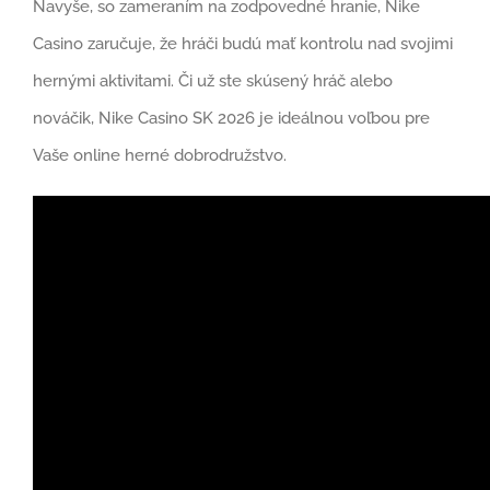
Navyše, so zameraním na zodpovedné hranie, Nike
Casino zaručuje, že hráči budú mať kontrolu nad svojimi
hernými aktivitami. Či už ste skúsený hráč alebo
nováčik, Nike Casino SK 2026 je ideálnou voľbou pre
Vaše online herné dobrodružstvo.