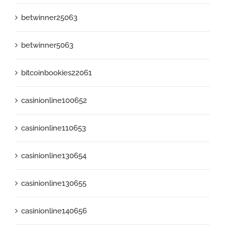
betwinner25063
betwinner5063
bitcoinbookies22061
casinionline100652
casinionline110653
casinionline130654
casinionline130655
casinionline140656