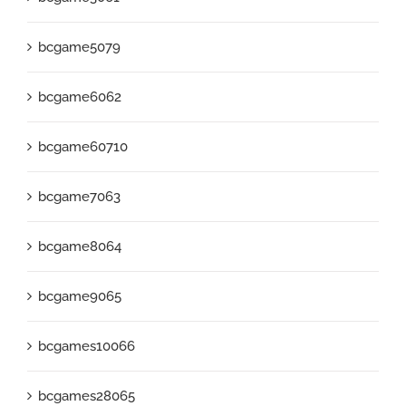
bcgame5079
bcgame6062
bcgame60710
bcgame7063
bcgame8064
bcgame9065
bcgames10066
bcgames28065