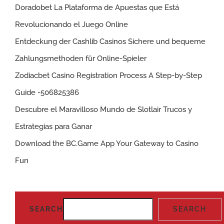
Doradobet La Plataforma de Apuestas que Está
Revolucionando el Juego Online
Entdeckung der Cashlib Casinos Sichere und bequeme
Zahlungsmethoden für Online-Spieler
Zodiacbet Casino Registration Process A Step-by-Step
Guide -506825386
Descubre el Maravilloso Mundo de Slotlair Trucos y
Estrategias para Ganar
Download the BC.Game App Your Gateway to Casino
Fun
SEARCH
SEARCH