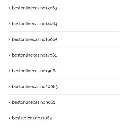
bestonlinecasino13063
bestonlinecasino14064
bestonlinecasino16065
bestonlinecasino17061
bestonlinecasino19062
bestonlinecasino20063
bestonlinecasino9061
bestslotcasino11063