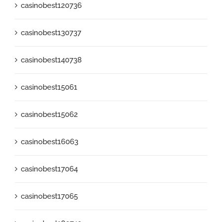
casinobest120736
casinobest130737
casinobest140738
casinobest15061
casinobest15062
casinobest16063
casinobest17064
casinobest17065