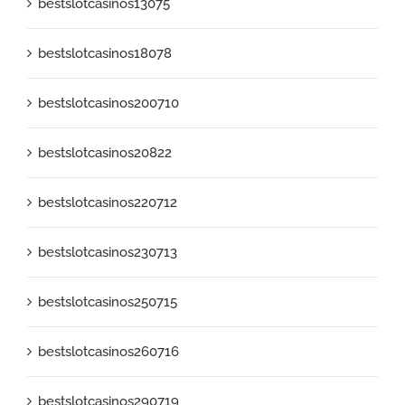
bestslotcasinos13075
bestslotcasinos18078
bestslotcasinos200710
bestslotcasinos20822
bestslotcasinos220712
bestslotcasinos230713
bestslotcasinos250715
bestslotcasinos260716
bestslotcasinos290719