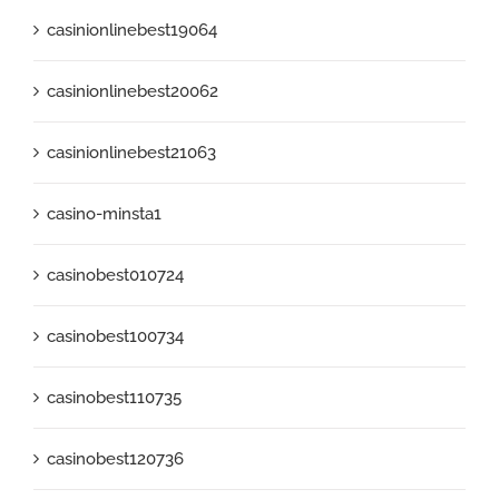
casinionlinebest19064
casinionlinebest20062
casinionlinebest21063
casino-minsta1
casinobest010724
casinobest100734
casinobest110735
casinobest120736