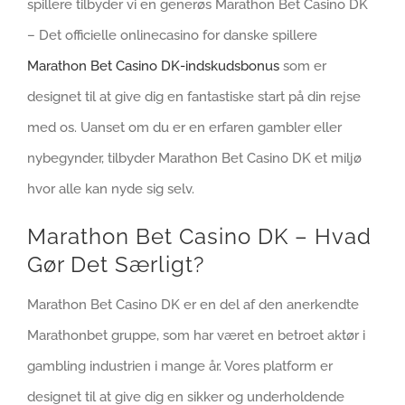
spillere tilbyder vi en generøs Marathon Bet Casino DK
– Det officielle onlinecasino for danske spillere
Marathon Bet Casino DK-indskudsbonus
som er
designet til at give dig en fantastiske start på din rejse
med os. Uanset om du er en erfaren gambler eller
nybegynder, tilbyder Marathon Bet Casino DK et miljø
hvor alle kan nyde sig selv.
Marathon Bet Casino DK – Hvad
Gør Det Særligt?
Marathon Bet Casino DK er en del af den anerkendte
Marathonbet gruppe, som har været en betroet aktør i
gambling industrien i mange år. Vores platform er
designet til at give dig en sikker og underholdende