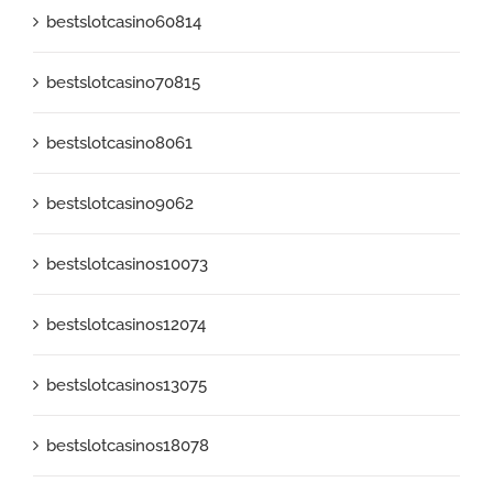
bestslotcasino60814
bestslotcasino70815
bestslotcasino8061
bestslotcasino9062
bestslotcasinos10073
bestslotcasinos12074
bestslotcasinos13075
bestslotcasinos18078