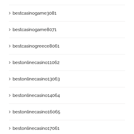
bestcasinogame3081
bestcasinogame8071
bestcasinogreece8061
bestonlinecasino11062
bestonlinecasino13063
bestonlinecasino14064
bestonlinecasino16065
bestonlinecasino17061