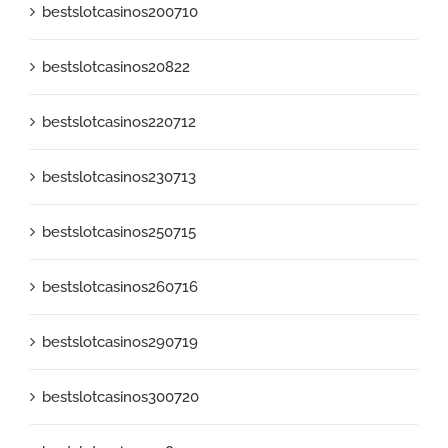
bestslotcasinos200710
bestslotcasinos20822
bestslotcasinos220712
bestslotcasinos230713
bestslotcasinos250715
bestslotcasinos260716
bestslotcasinos290719
bestslotcasinos300720