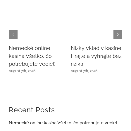
Nemecké online
Nízky vklad v kasíne
kasína Všetko, čo
Hrajte a vyhrajte bez
potrebujete vedieť
rizika
August 7th, 2026
August 7th, 2026
Recent Posts
Nemecké online kasína Všetko, čo potrebujete vedieť