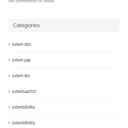
No comments to show.
Categories
1xbet-dz1
1xbet-jap
1xbet-lk1
1xbet140717
1xbet16062
1xbet18063