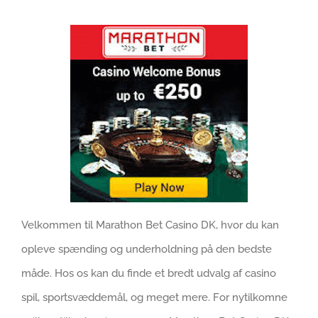
Velkommen til Marathon Bet Casino DK, hvor du kan
opleve spænding og underholdning på den bedste
måde. Hos os kan du finde et bredt udvalg af casino
spil, sportsvæddemål, og meget mere. For nytilkomne