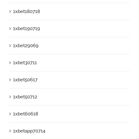
1xbet180718
1xbet190719
1xbet29069
1xbet30711
1xbet50617
1xbet50712
1xbet60618
1xbetapp70714