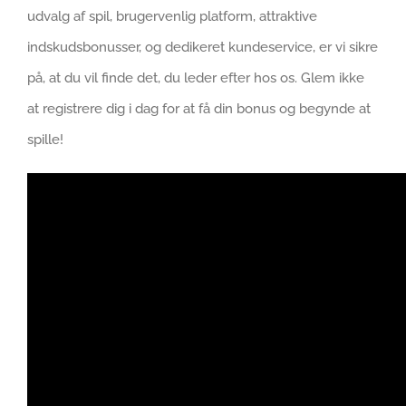
udvalg af spil, brugervenlig platform, attraktive
indskudsbonusser, og dedikeret kundeservice, er vi sikre
på, at du vil finde det, du leder efter hos os. Glem ikke
at registrere dig i dag for at få din bonus og begynde at
spille!