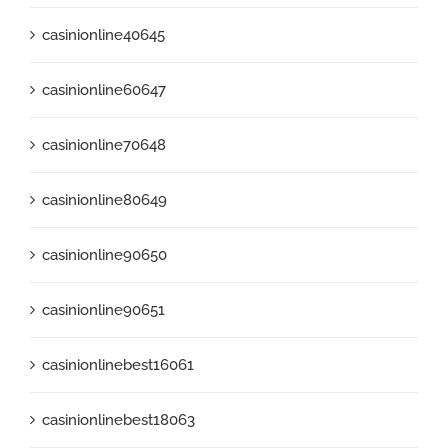
casinionline40645
casinionline60647
casinionline70648
casinionline80649
casinionline90650
casinionline90651
casinionlinebest16061
casinionlinebest18063