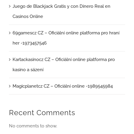
Juego de Blackjack Gratis y con Dinero Real en
Casinos Online
69gamescz CZ – Oficiální online platforma pro hraní
her -1973457546
Kartackasinocz CZ – Oficiální online platforma pro
kasino a sázení
Magicplanetcz CZ – Oficiální online -1989545984
Recent Comments
No comments to show.