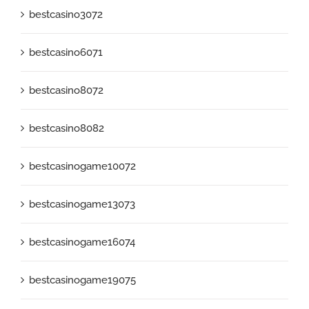
bestcasino3072
bestcasino6071
bestcasino8072
bestcasino8082
bestcasinogame10072
bestcasinogame13073
bestcasinogame16074
bestcasinogame19075