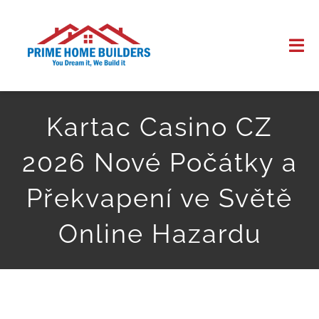
Skip
to
Tog
content
Nav
HOME
Kartac Casino CZ
ABOUT US
2026 Nové Počátky a
WORK
Překvapení ve Světě
Online Hazardu
CONTACT US