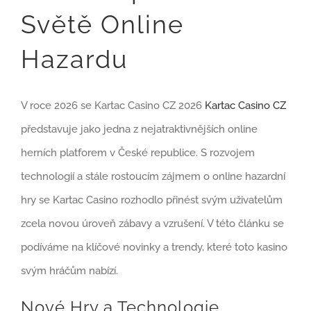
Světě Online
Hazardu
V roce 2026 se Kartac Casino CZ 2026
Kartac Casino CZ
představuje jako jedna z nejatraktivnějších online
herních platforem v České republice. S rozvojem
technologií a stále rostoucím zájmem o online hazardní
hry se Kartac Casino rozhodlo přinést svým uživatelům
zcela novou úroveň zábavy a vzrušení. V této článku se
podíváme na klíčové novinky a trendy, které toto kasino
svým hráčům nabízí.
Nové Hry a Technologie