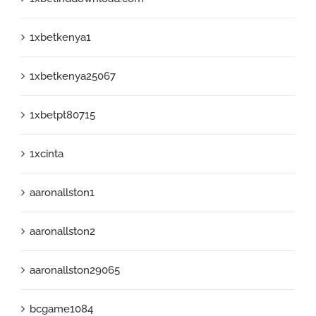
1xbetkenya1
1xbetkenya25067
1xbetpt80715
1xcinta
aaronallston1
aaronallston2
aaronallston29065
bcgame1084