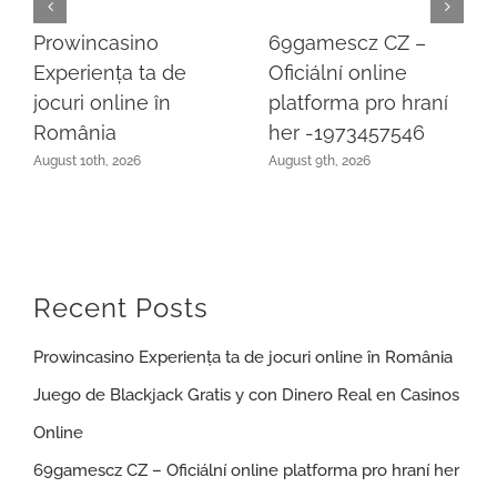
Prowincasino
69gamescz CZ –
Experiența ta de
Oficiální online
jocuri online în
platforma pro hraní
România
her -1973457546
August 10th, 2026
August 9th, 2026
Recent Posts
Prowincasino Experiența ta de jocuri online în România
Juego de Blackjack Gratis y con Dinero Real en Casinos
Online
69gamescz CZ – Oficiální online platforma pro hraní her