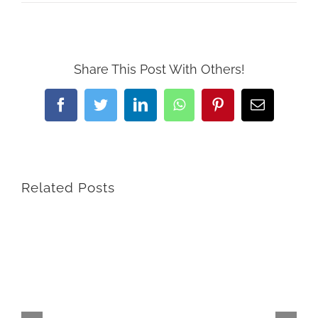
Share This Post With Others!
Facebook
Twitter
LinkedIn
WhatsApp
Pinterest
Email
Related Posts