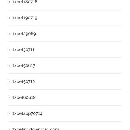
1xbet180718
1xbet190719
1xbet29069
1xbet30711
1xbet50617
1xbet50712
1xbet60618
1xbetapp70714
1xbetinddownload.com