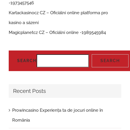
-1973457546
Kartackasinocz CZ – Oficiální online platforma pro
kasino a sázení
Magicplanetcz CZ – Oficiální online -1989545984
SEARCH
SEARCH
Recent Posts
Prowincasino Experiența ta de jocuri online în
România