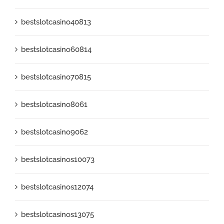
bestslotcasino40813
bestslotcasino60814
bestslotcasino70815
bestslotcasino8061
bestslotcasino9062
bestslotcasinos10073
bestslotcasinos12074
bestslotcasinos13075