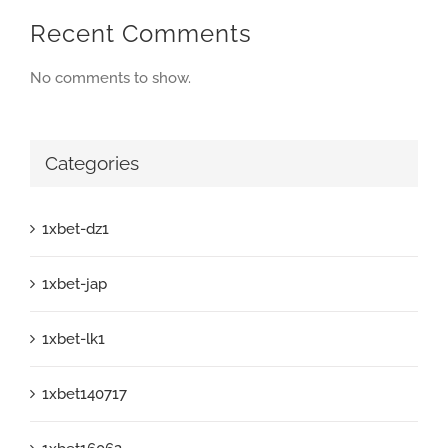
Recent Comments
No comments to show.
Categories
1xbet-dz1
1xbet-jap
1xbet-lk1
1xbet140717