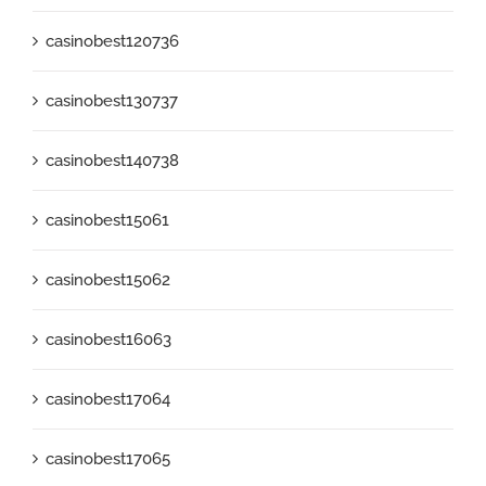
casinobest120736
casinobest130737
casinobest140738
casinobest15061
casinobest15062
casinobest16063
casinobest17064
casinobest17065