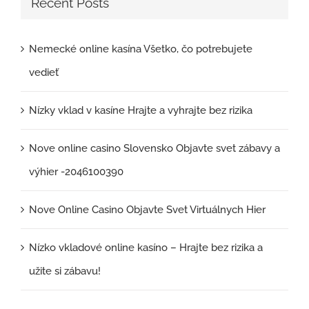
Recent Posts
Nemecké online kasína Všetko, čo potrebujete
vedieť
Nízky vklad v kasíne Hrajte a vyhrajte bez rizika
Nove online casino Slovensko Objavte svet zábavy a
výhier -2046100390
Nove Online Casino Objavte Svet Virtuálnych Hier
Nízko vkladové online kasíno – Hrajte bez rizika a
užite si zábavu!