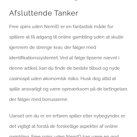
Afsluttende Tanker
Free spins uden NemID er en fantastisk måde for
spillere at få adgang til online gambling uden at skulle
igennem de strenge krav, der følger med
identifikationssystemet. Ved at følge tipsene nævnt i
denne artikel, kan du finde de bedste tilbud og nyde
casinospil uden økonomisk risiko. Husk dog altid at
spille ansvarligt og være opmærksom på de betingelser,
der følger med bonusserne.
Uanset om du er en erfaren spiller eller nybegynder, er
det vigtigt at forstå de forskellige aspekter af online
gambling. Free spins uden NemID kan være en god