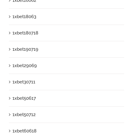
1xbet16062
1xbet18063
1xbet180718
1xbet190719
1xbet29069
1xbet30711
1xbet50617
1xbet50712
1xbet60618