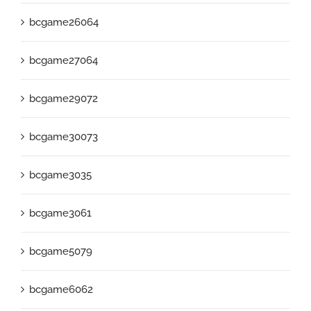
bcgame26064
bcgame27064
bcgame29072
bcgame30073
bcgame3035
bcgame3061
bcgame5079
bcgame6062