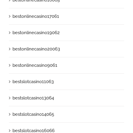
bestonlinecasino16065
bestonlinecasino17061
bestonlinecasino19062
bestonlinecasino20063
bestonlinecasino9061
bestslotcasino11063
bestslotcasino13064
bestslotcasino14065
bestslotcasino16066