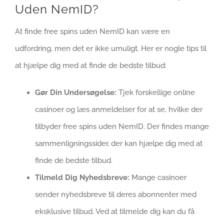
Uden NemID?
At finde free spins uden NemID kan være en
udfordring, men det er ikke umuligt. Her er nogle tips til
at hjælpe dig med at finde de bedste tilbud:
Gør Din Undersøgelse:
Tjek forskellige online
casinoer og læs anmeldelser for at se, hvilke der
tilbyder free spins uden NemID. Der findes mange
sammenligningssider, der kan hjælpe dig med at
finde de bedste tilbud.
Tilmeld Dig Nyhedsbreve:
Mange casinoer
sender nyhedsbreve til deres abonnenter med
eksklusive tilbud. Ved at tilmelde dig kan du få