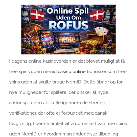
I dagens online kasinoverden er det blevet muligt at få
free spins uden nemid
casino online
bonusser som free
spins uden at skulle bruge NemID. Dette åbner op for
nye muligheder for spillere, der ønsker at nyde
casinospil uden at skulle igennem de strenge
verifikationer, der ofte er forbundet med dansk
lovgivning. I denne artikel vil vi udforske hvad free spins
uden NemID er, hvordan man finder disse tilbud, og