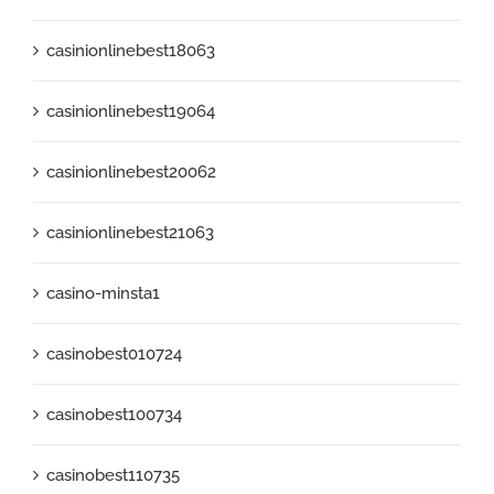
casinionlinebest18063
casinionlinebest19064
casinionlinebest20062
casinionlinebest21063
casino-minsta1
casinobest010724
casinobest100734
casinobest110735