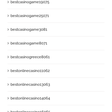
bestcasinogame19075
bestcasinogame25071
bestcasinogame3081
bestcasinogame8071
bestcasinogreece8061
bestonlinecasino11062
bestonlinecasino13063
bestonlinecasino14064