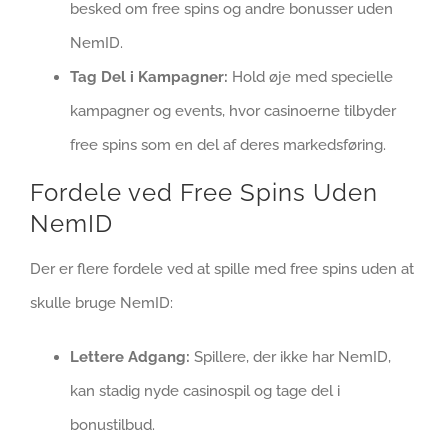
besked om free spins og andre bonusser uden
NemID.
Tag Del i Kampagner:
Hold øje med specielle
kampagner og events, hvor casinoerne tilbyder
free spins som en del af deres markedsføring.
Fordele ved Free Spins Uden
NemID
Der er flere fordele ved at spille med free spins uden at
skulle bruge NemID:
Lettere Adgang:
Spillere, der ikke har NemID,
kan stadig nyde casinospil og tage del i
bonustilbud.