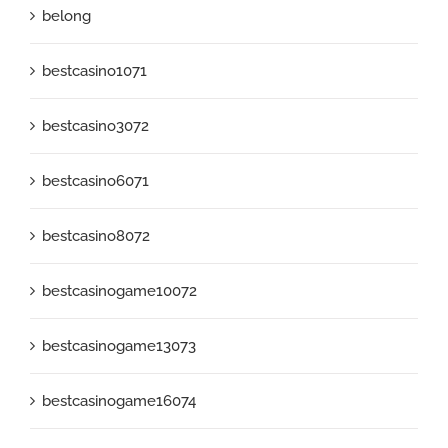
belong
bestcasino1071
bestcasino3072
bestcasino6071
bestcasino8072
bestcasinogame10072
bestcasinogame13073
bestcasinogame16074