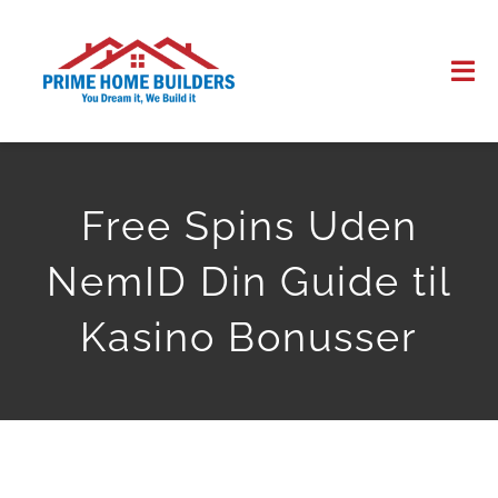
Skip
to
Tog
content
Nav
HOME
Free Spins Uden
ABOUT US
NemID Din Guide til
WORK
Kasino Bonusser
CONTACT US