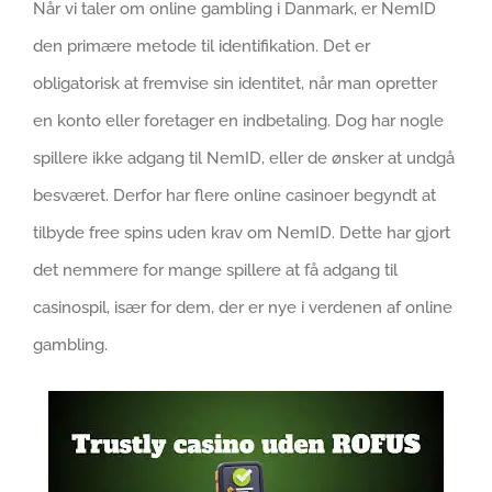
Når vi taler om online gambling i Danmark, er NemID
den primære metode til identifikation. Det er
obligatorisk at fremvise sin identitet, når man opretter
en konto eller foretager en indbetaling. Dog har nogle
spillere ikke adgang til NemID, eller de ønsker at undgå
besværet. Derfor har flere online casinoer begyndt at
tilbyde free spins uden krav om NemID. Dette har gjort
det nemmere for mange spillere at få adgang til
casinospil, især for dem, der er nye i verdenen af online
gambling.