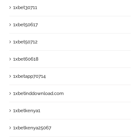
1xbet30711
1xbet50617
1xbet50712
1xbet60618
1xbetapp70714
1xbetinddownload.com
1xbetkenya1
1xbetkenya25067