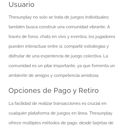
Usuario
Thesunplay no solo se trata de juegos individuales;
también busca construir una comunidad vibrante. A
través de foros, chats en vivo y eventos, los jugadores
pueden interactuar entre sí, compartir estrategias y
disfrutar de una experiencia de juego colectiva. La
comunidad es un pilar importante, ya que fomenta un
ambiente de amigos y competencia amistosa.
Opciones de Pago y Retiro
La facilidad de realizar transacciones es crucial en
cualquier plataforma de juegos en línea. Thesunplay
ofrece múltiples métodos de pago, desde tarjetas de