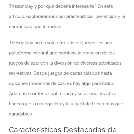
Thesunplay y por qué debería interesarte? En este
artículo, exploraremos sus características, beneficios y la
comunidad que lo rodea.
Thesunplay no es solo otro sitio de juegos; es una
plataforma integral que combina la emoción de los
juegos de azar con la diversión de diversas actividades
recreativas. Desde juegos de cartas clásicos hasta
opciones modernas de casino, hay algo para todos.
Además, su interfaz optimizada y su diseño atractivo
hacen que la navegación y la jugabilidad sean más que
agradables.
Características Destacadas de