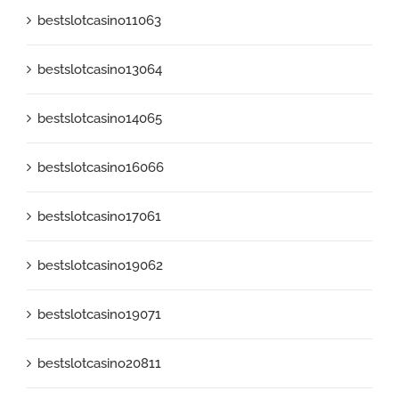
bestslotcasino11063
bestslotcasino13064
bestslotcasino14065
bestslotcasino16066
bestslotcasino17061
bestslotcasino19062
bestslotcasino19071
bestslotcasino20811