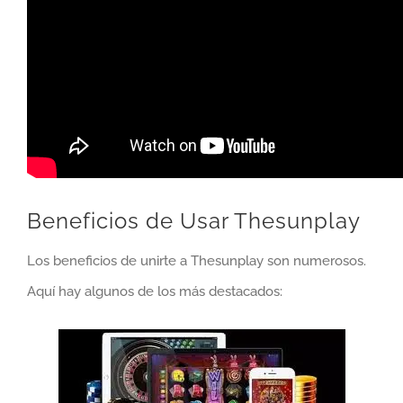
Beneficios de Usar Thesunplay
Los beneficios de unirte a Thesunplay son numerosos.
Aquí hay algunos de los más destacados: