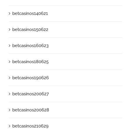
betcasinos140621
betcasinos150622
betcasinos160623
betcasinos180625
betcasinos190626
betcasinos200627
betcasinos200628
betcasinos210629