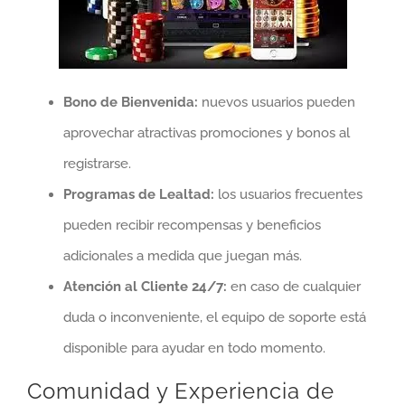
Bono de Bienvenida:
nuevos usuarios pueden
aprovechar atractivas promociones y bonos al
registrarse.
Programas de Lealtad:
los usuarios frecuentes
pueden recibir recompensas y beneficios
adicionales a medida que juegan más.
Atención al Cliente 24/7:
en caso de cualquier
duda o inconveniente, el equipo de soporte está
disponible para ayudar en todo momento.
Comunidad y Experiencia de