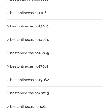
bestonlinecasino11062
bestonlinecasino13063
bestonlinecasino14064
bestonlinecasino16065
bestonlinecasino17061
bestonlinecasino19062
bestonlinecasino20063
bestonlinecasino9061