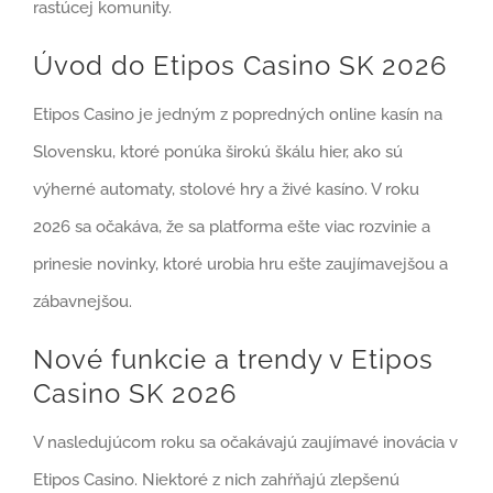
rastúcej komunity.
Úvod do Etipos Casino SK 2026
Etipos Casino je jedným z popredných online kasín na
Slovensku, ktoré ponúka širokú škálu hier, ako sú
výherné automaty, stolové hry a živé kasíno. V roku
2026 sa očakáva, že sa platforma ešte viac rozvinie a
prinesie novinky, ktoré urobia hru ešte zaujímavejšou a
zábavnejšou.
Nové funkcie a trendy v Etipos
Casino SK 2026
V nasledujúcom roku sa očakávajú zaujímavé inovácia v
Etipos Casino. Niektoré z nich zahŕňajú zlepšenú