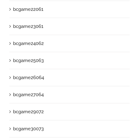
bcgame22061
bcgame23061
bcgame24062
bcgame25063
bcgame26064
bcgame27064
bcgame29072
bcgame30073