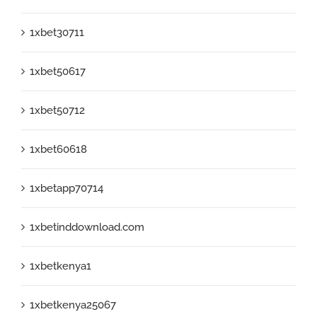
1xbet30711
1xbet50617
1xbet50712
1xbet60618
1xbetapp70714
1xbetinddownload.com
1xbetkenya1
1xbetkenya25067