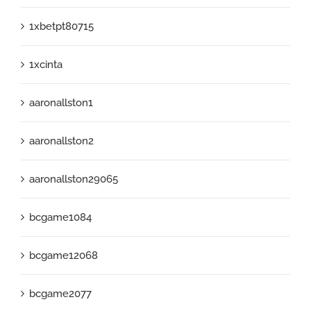
1xbetpt80715
1xcinta
aaronallston1
aaronallston2
aaronallston29065
bcgame1084
bcgame12068
bcgame2077