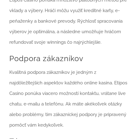
Etipos Casino ponúka množstvo platobných metód pre
vklady a výbery. Hráči môžu využiť kreditné karty, e-
peňaženky a bankové prevody. Rýchlosť spracovania
výberov je optimálna, a následne umožňuje hráčom
refundovať svoje winnings čo najrýchlejšie.
Podpora zákazníkov
Kvalitná podpora zákazníkov je jedným z
najdôležitejších aspektov každého online kasína. Etipos
Casino ponúka viacero možností kontaktu, vrátane live
chatu, e-mailu a telefónu. Ak máte akékoľvek otázky
alebo problémy, tím zákazníckej podpory je pripravený
pomôcť vám kedykoľvek.