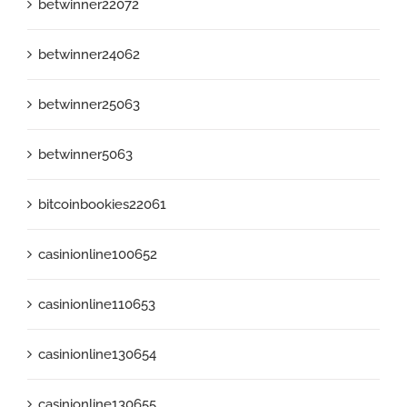
betwinner22072
betwinner24062
betwinner25063
betwinner5063
bitcoinbookies22061
casinionline100652
casinionline110653
casinionline130654
casinionline130655