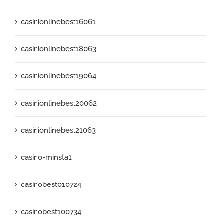
casinionlinebest16061
casinionlinebest18063
casinionlinebest19064
casinionlinebest20062
casinionlinebest21063
casino-minsta1
casinobest010724
casinobest100734