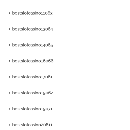
bestslotcasino11063
bestslotcasino13064
bestslotcasino14065
bestslotcasino16066
bestslotcasino17061
bestslotcasino19062
bestslotcasino19071
bestslotcasino20811