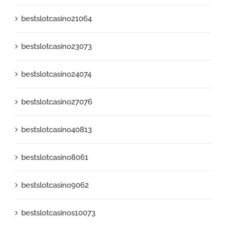
bestslotcasino21064
bestslotcasino23073
bestslotcasino24074
bestslotcasino27076
bestslotcasino40813
bestslotcasino8061
bestslotcasino9062
bestslotcasinos10073