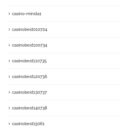
casino-minsta1
casinobest010724
casinobest100734
casinobest110735
casinobest120736
casinobest130737
casinobest140738
casinobest15061