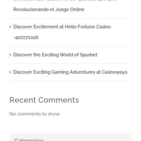
Revolucionando el Juego Online
Discover Excitement at Hello Fortune Casino
-407271026
Discover the Exciting World of Spurbet
Discover Exciting Gaming Adventures at Casinoways
Recent Comments
No comments to show.
Categories