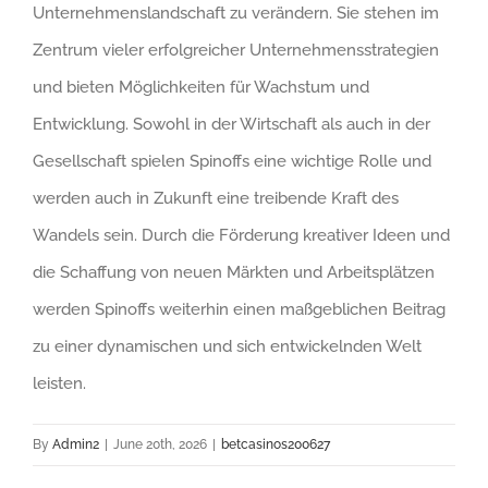
Unternehmenslandschaft zu verändern. Sie stehen im
Zentrum vieler erfolgreicher Unternehmensstrategien
und bieten Möglichkeiten für Wachstum und
Entwicklung. Sowohl in der Wirtschaft als auch in der
Gesellschaft spielen Spinoffs eine wichtige Rolle und
werden auch in Zukunft eine treibende Kraft des
Wandels sein. Durch die Förderung kreativer Ideen und
die Schaffung von neuen Märkten und Arbeitsplätzen
werden Spinoffs weiterhin einen maßgeblichen Beitrag
zu einer dynamischen und sich entwickelnden Welt
leisten.
By
Admin2
|
June 20th, 2026
|
betcasinos200627