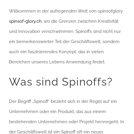
Willkommen in der aufregenden Welt von spinsofglory
spinsof-glory.ch
, wo die Grenzen zwischen Kreativität
und Innovation verschwimmen. Spinoffs sind nicht nur
ein bemerkenswerter Teil der Geschäftswelt, sondern
auch ein faszinierendes Konzept, das in vielen
Bereichen unseres Lebens Anwendung findet.
Was sind Spinoffs?
Der Begriff „Spinoff“ bezieht sich in der Regel auf ein
Unternehmen oder ein Produkt, das aus einem
bestehenden Unternehmen oder Projekt hervorgeht. In
der Geschäftswelt ist ein Spinoff oft ein neuer,