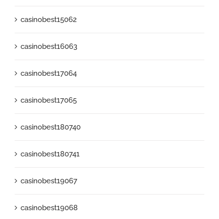
casinobest15062
casinobest16063
casinobest17064
casinobest17065
casinobest180740
casinobest180741
casinobest19067
casinobest19068