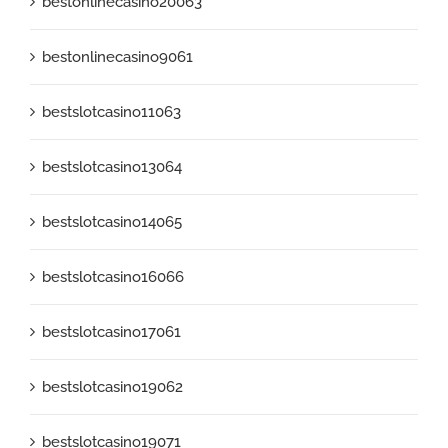
bestonlinecasino20063
bestonlinecasino9061
bestslotcasino11063
bestslotcasino13064
bestslotcasino14065
bestslotcasino16066
bestslotcasino17061
bestslotcasino19062
bestslotcasino19071