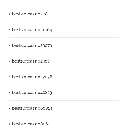
bestslotcasino20811
bestslotcasino21064
bestslotcasino23073
bestslotcasino24074
bestslotcasino27076
bestslotcasino40813
bestslotcasino60814
bestslotcasino8061