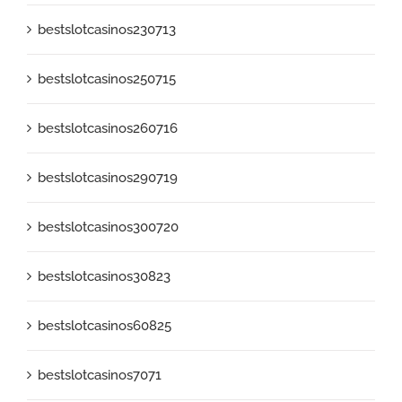
bestslotcasinos230713
bestslotcasinos250715
bestslotcasinos260716
bestslotcasinos290719
bestslotcasinos300720
bestslotcasinos30823
bestslotcasinos60825
bestslotcasinos7071