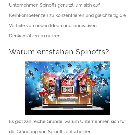
Unternehmen Spinoffs genutzt, um sich auf
Kernkompetenzen zu konzentrieren und gleichzeitig die
Vorteile von neuen Ideen und innovativen
Denkansätzen zu nutzen.
Warum entstehen Spinoffs?
Es gibt zahlreiche Gründe, warum Unternehmen sich für
die Gründung von Spinoffs entscheiden: