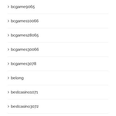
bcgame9065
bcgames10066
bcgames28065
bcgames30066
bcgames3078
belong
bestcasino1071
bestcasino3072