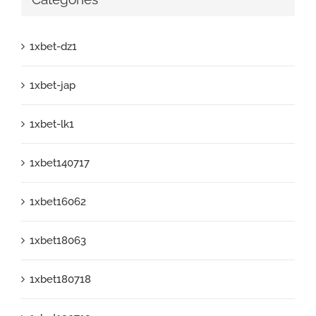
1xbet-dz1
1xbet-jap
1xbet-lk1
1xbet140717
1xbet16062
1xbet18063
1xbet180718