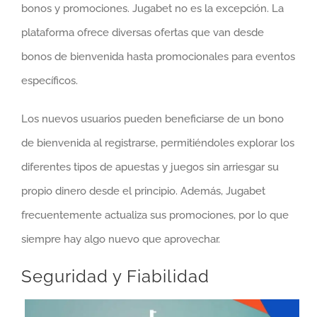
bonos y promociones. Jugabet no es la excepción. La
plataforma ofrece diversas ofertas que van desde
bonos de bienvenida hasta promocionales para eventos
específicos.
Los nuevos usuarios pueden beneficiarse de un bono
de bienvenida al registrarse, permitiéndoles explorar los
diferentes tipos de apuestas y juegos sin arriesgar su
propio dinero desde el principio. Además, Jugabet
frecuentemente actualiza sus promociones, por lo que
siempre hay algo nuevo que aprovechar.
Seguridad y Fiabilidad