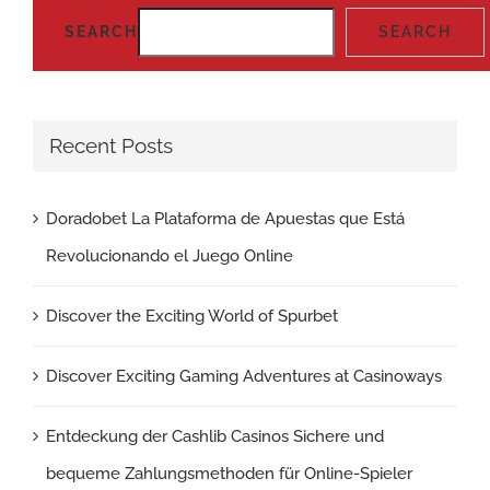
SEARCH
SEARCH
Recent Posts
Doradobet La Plataforma de Apuestas que Está
Revolucionando el Juego Online
Discover the Exciting World of Spurbet
Discover Exciting Gaming Adventures at Casinoways
Entdeckung der Cashlib Casinos Sichere und
bequeme Zahlungsmethoden für Online-Spieler