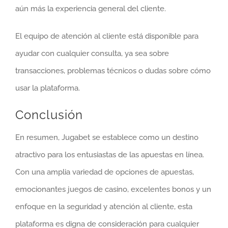
aún más la experiencia general del cliente.
El equipo de atención al cliente está disponible para
ayudar con cualquier consulta, ya sea sobre
transacciones, problemas técnicos o dudas sobre cómo
usar la plataforma.
Conclusión
En resumen, Jugabet se establece como un destino
atractivo para los entusiastas de las apuestas en línea.
Con una amplia variedad de opciones de apuestas,
emocionantes juegos de casino, excelentes bonos y un
enfoque en la seguridad y atención al cliente, esta
plataforma es digna de consideración para cualquier