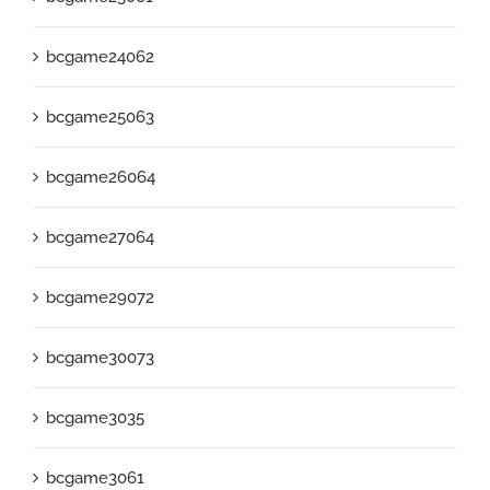
bcgame24062
bcgame25063
bcgame26064
bcgame27064
bcgame29072
bcgame30073
bcgame3035
bcgame3061