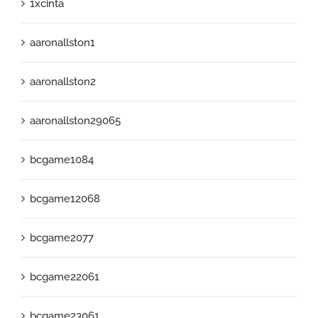
1xcinta
aaronallston1
aaronallston2
aaronallston29065
bcgame1084
bcgame12068
bcgame2077
bcgame22061
bcgame23061