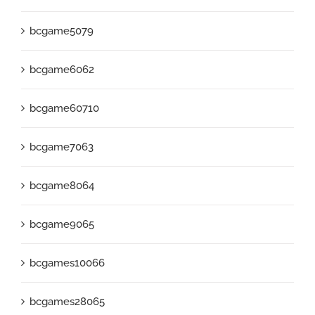
bcgame5079
bcgame6062
bcgame60710
bcgame7063
bcgame8064
bcgame9065
bcgames10066
bcgames28065