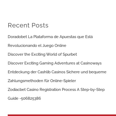
Recent Posts
Doradobet La Plataforma de Apuestas que Está
Revolucionando el Juego Online
Discover the Exciting World of Spurbet
Discover Exciting Gaming Adventures at Casinoways
Entdeckung der Cashlib Casinos Sichere und bequeme
Zahlungsmethoden für Online-Spieler
Zodiacbet Casino Registration Process A Step-by-Step
Guide -506825386