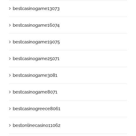
bestcasinogame13073
bestcasinogame16074
bestcasinogame19075
bestcasinogame25071
bestcasinogame3081
bestcasinogame8071
bestcasinogreece8061
bestonlinecasino11062