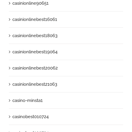
casinionline90651
casinionlinebest16061
casinionlinebest18063
casinionlinebest19064
casinionlinebest20062
casinionlinebest21063
casino-minsta1
casinobest010724