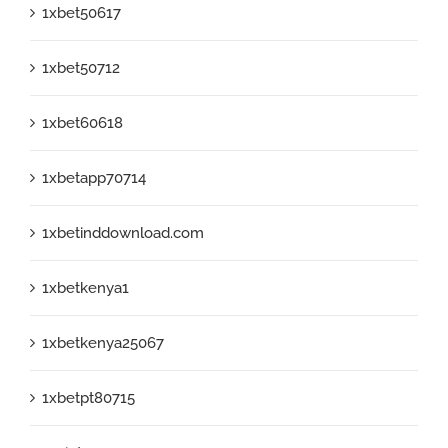
1xbet50617
1xbet50712
1xbet60618
1xbetapp70714
1xbetinddownload.com
1xbetkenya1
1xbetkenya25067
1xbetpt80715