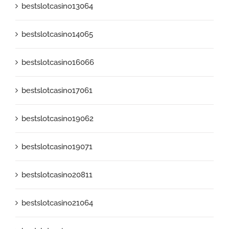
bestslotcasino13064
bestslotcasino14065
bestslotcasino16066
bestslotcasino17061
bestslotcasino19062
bestslotcasino19071
bestslotcasino20811
bestslotcasino21064