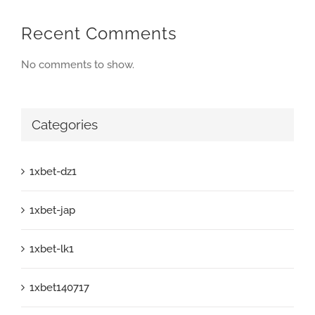
Recent Comments
No comments to show.
Categories
1xbet-dz1
1xbet-jap
1xbet-lk1
1xbet140717