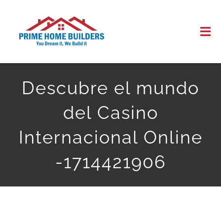
Skip
to
Tog
content
Nav
HOME
Descubre el mundo
ABOUT US
del Casino
WORK
Internacional Online
-1714421906
CONTACT US