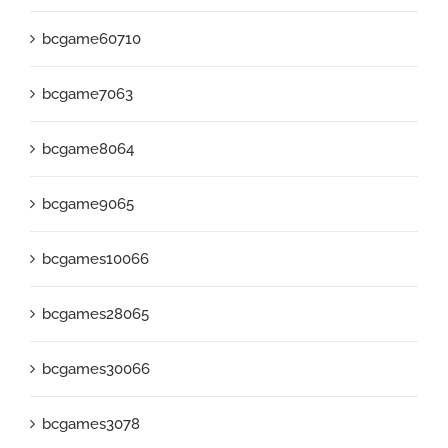
bcgame60710
bcgame7063
bcgame8064
bcgame9065
bcgames10066
bcgames28065
bcgames30066
bcgames3078