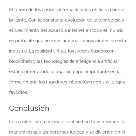
El futuro de los casinos internacionales en línea parece
brillante. Con la constante evolución de la tecnología y
el crecimiento del acceso a internet en todo el mundo,
es probable que veamos aún más innovaciones en esta
industria. La realidad virtual, los juegos basados en
blockchain y las tecnologías de inteligencia artificial
están comenzando a jugar un papel importante en la
forma en que los jugadores interactúan con sus juegos
favoritos.
Conclusión
Los casinos internacionales online han transformado la
manera en que las personas juegan y se divierten en el