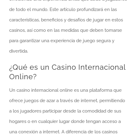
de todo el mundo. Este artículo profundizará en las
características, beneficios y desafíos de jugar en estos
casinos, así como en las medidas que deben tomarse
para garantizar una experiencia de juego segura y
divertida.
¿Qué es un Casino Internacional
Online?
Un casino internacional online es una plataforma que
ofrece juegos de azar a través de internet, permitiendo
a los jugadores participar desde la comodidad de sus
hogares o en cualquier lugar donde tengan acceso a
una conexión a internet. A diferencia de los casinos