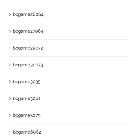
bcgame26064
bcgame27064
bcgame29072
bcgame30073
bcgame3035
bcgame3061
bcgame5079
bcgame6062