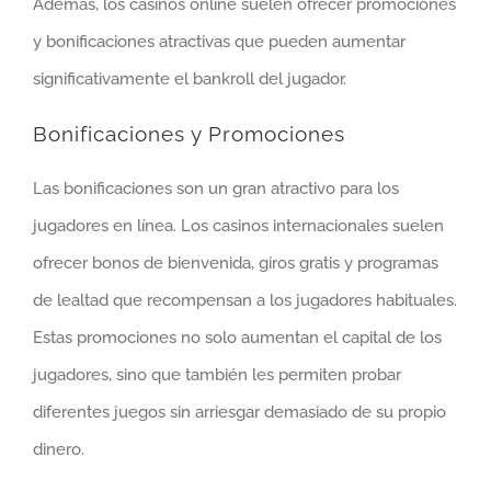
Además, los casinos online suelen ofrecer promociones
y bonificaciones atractivas que pueden aumentar
significativamente el bankroll del jugador.
Bonificaciones y Promociones
Las bonificaciones son un gran atractivo para los
jugadores en línea. Los casinos internacionales suelen
ofrecer bonos de bienvenida, giros gratis y programas
de lealtad que recompensan a los jugadores habituales.
Estas promociones no solo aumentan el capital de los
jugadores, sino que también les permiten probar
diferentes juegos sin arriesgar demasiado de su propio
dinero.