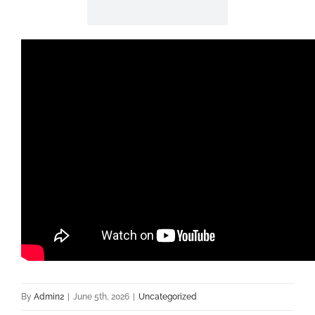
By
Admin2
|
June 5th, 2026
|
Uncategorized