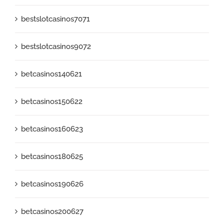
bestslotcasinos7071
bestslotcasinos9072
betcasinos140621
betcasinos150622
betcasinos160623
betcasinos180625
betcasinos190626
betcasinos200627