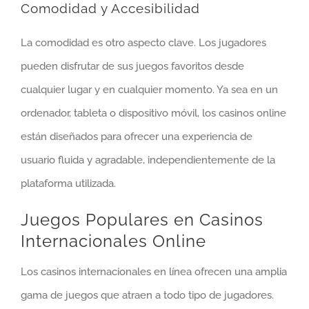
Comodidad y Accesibilidad
La comodidad es otro aspecto clave. Los jugadores
pueden disfrutar de sus juegos favoritos desde
cualquier lugar y en cualquier momento. Ya sea en un
ordenador, tableta o dispositivo móvil, los casinos online
están diseñados para ofrecer una experiencia de
usuario fluida y agradable, independientemente de la
plataforma utilizada.
Juegos Populares en Casinos
Internacionales Online
Los casinos internacionales en línea ofrecen una amplia
gama de juegos que atraen a todo tipo de jugadores.