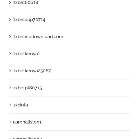
1xbet60618
1xbetapp70714
1xbetinddownload.com
1xbetkenya1
1xbetkenya25067
1xbetpt80715
1xcinta
aaronallston1
aaronallston2