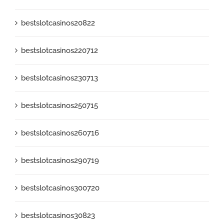
bestslotcasinos20822
bestslotcasinos220712
bestslotcasinos230713
bestslotcasinos250715
bestslotcasinos260716
bestslotcasinos290719
bestslotcasinos300720
bestslotcasinos30823