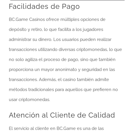
Facilidades de Pago
BC.Game Casinos ofrece múltiples opciones de
depósito y retiro, lo que facilita a los jugadores
administrar su dinero. Los usuarios pueden realizar
transacciones utilizando diversas criptomonedas, lo que
no solo agiliza el proceso de pago, sino que también
proporciona un mayor anonimato y seguridad en las
transacciones. Además, el casino también admite
métodos tradicionales para aquellos que prefieren no
usar criptomonedas.
Atención al Cliente de Calidad
El servicio al cliente en BC.Game es una de las