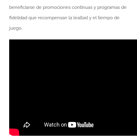
beneficiarse de promociones continuas y programas de
fidelidad que recompensan la lealtad y el tiempo de
juego.