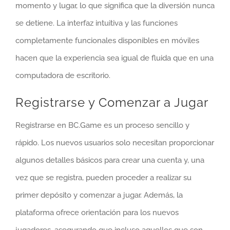
momento y lugar, lo que significa que la diversión nunca
se detiene. La interfaz intuitiva y las funciones
completamente funcionales disponibles en móviles
hacen que la experiencia sea igual de fluida que en una
computadora de escritorio.
Registrarse y Comenzar a Jugar
Registrarse en BC.Game es un proceso sencillo y
rápido. Los nuevos usuarios solo necesitan proporcionar
algunos detalles básicos para crear una cuenta y, una
vez que se registra, pueden proceder a realizar su
primer depósito y comenzar a jugar. Además, la
plataforma ofrece orientación para los nuevos
jugadores, asegurando que incluso aquellos que son