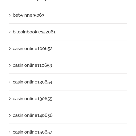
betwinner5063
bitcoinbookies22061
casinionline100652
casinionline110653
casinionline130654
casinionline130655
casinionline140656
casinionline150657