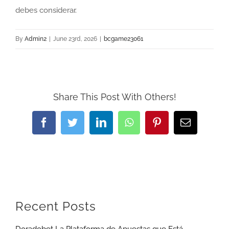
debes considerar.
By
Admin2
|
June 23rd, 2026
|
bcgame23061
Share This Post With Others!
Facebook
Twitter
LinkedIn
WhatsApp
Pinterest
Email
Recent Posts