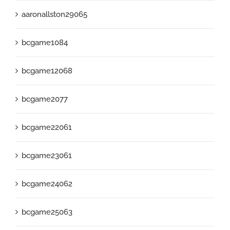
aaronallston29065
bcgame1084
bcgame12068
bcgame2077
bcgame22061
bcgame23061
bcgame24062
bcgame25063