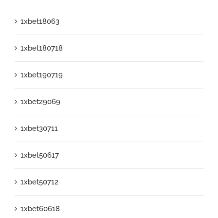
1xbet18063
1xbet180718
1xbet190719
1xbet29069
1xbet30711
1xbet50617
1xbet50712
1xbet60618