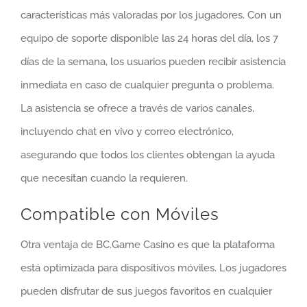
características más valoradas por los jugadores. Con un
equipo de soporte disponible las 24 horas del día, los 7
días de la semana, los usuarios pueden recibir asistencia
inmediata en caso de cualquier pregunta o problema.
La asistencia se ofrece a través de varios canales,
incluyendo chat en vivo y correo electrónico,
asegurando que todos los clientes obtengan la ayuda
que necesitan cuando la requieren.
Compatible con Móviles
Otra ventaja de BC.Game Casino es que la plataforma
está optimizada para dispositivos móviles. Los jugadores
pueden disfrutar de sus juegos favoritos en cualquier