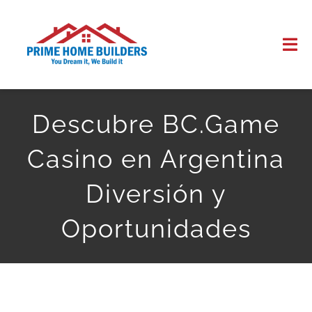
Skip
to
Tog
content
Nav
HOME
Descubre BC.Game
ABOUT US
Casino en Argentina
WORK
Diversión y
Oportunidades
CONTACT US