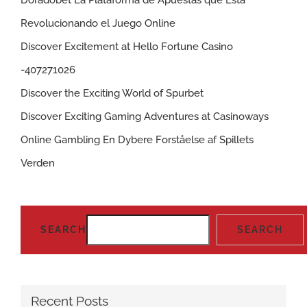
Doradobet La Plataforma de Apuestas que Está
Revolucionando el Juego Online
Discover Excitement at Hello Fortune Casino
-407271026
Discover the Exciting World of Spurbet
Discover Exciting Gaming Adventures at Casinoways
Online Gambling En Dybere Forståelse af Spillets
Verden
SEARCH
SEARCH
Recent Posts