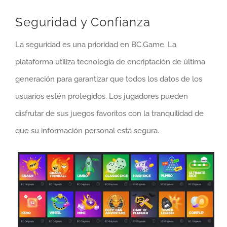
Seguridad y Confianza
La seguridad es una prioridad en BC.Game. La
plataforma utiliza tecnología de encriptación de última
generación para garantizar que todos los datos de los
usuarios estén protegidos. Los jugadores pueden
disfrutar de sus juegos favoritos con la tranquilidad de
que su información personal está segura.