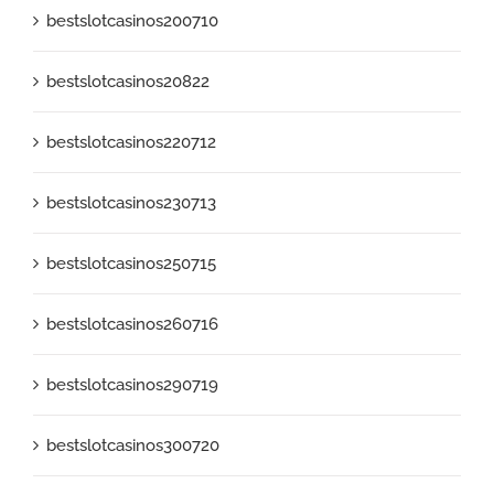
bestslotcasinos200710
bestslotcasinos20822
bestslotcasinos220712
bestslotcasinos230713
bestslotcasinos250715
bestslotcasinos260716
bestslotcasinos290719
bestslotcasinos300720