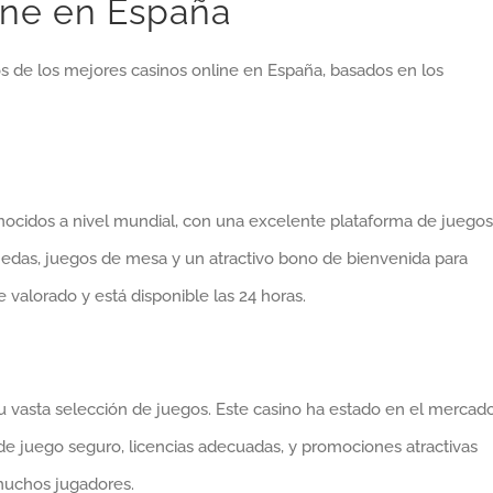
ine en España
s de los mejores casinos online en España, basados en los
nocidos a nivel mundial, con una excelente plataforma de juegos
edas, juegos de mesa y un atractivo bono de bienvenida para
 valorado y está disponible las 24 horas.
u vasta selección de juegos. Este casino ha estado en el mercad
e juego seguro, licencias adecuadas, y promociones atractivas
muchos jugadores.