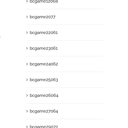
bcgame12068
bcgame2077
bcgame22061
e
bcgame23061
bcgame24062
bcgame25063
bcgame26064
bcgame27064
bcgame29072