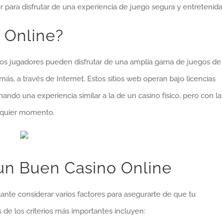
r para disfrutar de una experiencia de juego segura y entretenida
s Online?
 los jugadores pueden disfrutar de una amplia gama de juegos de
ás, a través de Internet. Estos sitios web operan bajo licencias
ndo una experiencia similar a la de un casino físico, pero con la
lquier momento.
r un Buen Casino Online
ante considerar varios factores para asegurarte de que tu
 de los criterios más importantes incluyen: