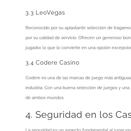
3.3 LeoVegas
Reconocido por su aplastante selección de tragamo
por su calidad de servicio. Ofrecen un generoso bo
jugador, lo que lo convierte en una opción excepcio
3.4 Codere Casino
Codere es una de las marcas de juego más antiguas 
industria. Con una buena selección de juegos y una
de ambos mundos.
4. Seguridad en los Ca
La seguridad es un aspecto fundamental al jugar en c