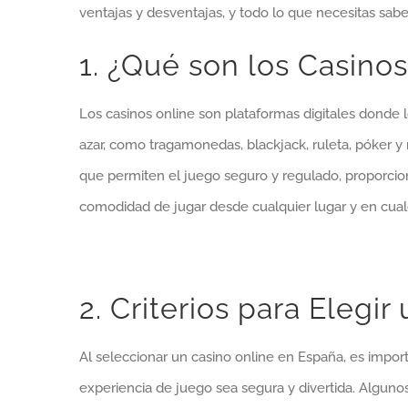
ventajas y desventajas, y todo lo que necesitas sabe
1. ¿Qué son los Casino
Los casinos online son plataformas digitales donde
azar, como tragamonedas, blackjack, ruleta, póker y m
que permiten el juego seguro y regulado, proporciona
comodidad de jugar desde cualquier lugar y en cua
2. Criterios para Elegi
Al seleccionar un casino online en España, es import
experiencia de juego sea segura y divertida. Algunos