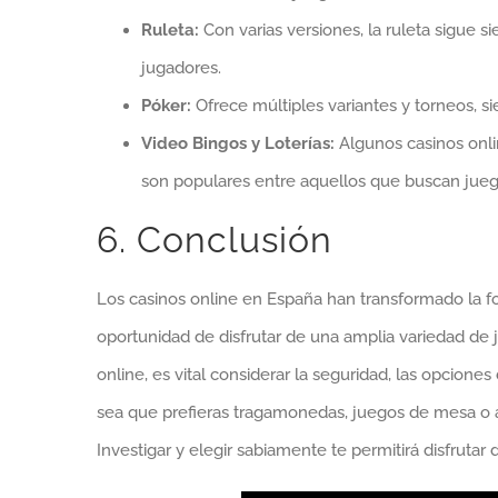
Ruleta:
Con varias versiones, la ruleta sigue 
jugadores.
Póker:
Ofrece múltiples variantes y torneos, s
Video Bingos y Loterías:
Algunos casinos onli
son populares entre aquellos que buscan jueg
6. Conclusión
Los casinos online en España han transformado la f
oportunidad de disfrutar de una amplia variedad de
online, es vital considerar la seguridad, las opcione
sea que prefieras tragamonedas, juegos de mesa o a
Investigar y elegir sabiamente te permitirá disfruta