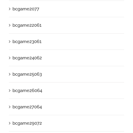
bcgame2077
bcgame22061
bcgame23061
bcgame24062
bcgame25063
bcgame26064
bcgame27064
bcgame29072