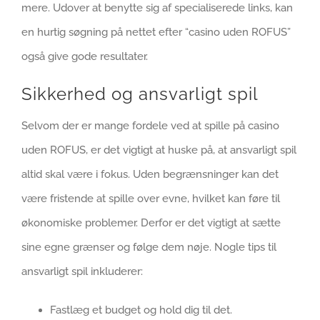
mere. Udover at benytte sig af specialiserede links, kan
en hurtig søgning på nettet efter “casino uden ROFUS”
også give gode resultater.
Sikkerhed og ansvarligt spil
Selvom der er mange fordele ved at spille på casino
uden ROFUS, er det vigtigt at huske på, at ansvarligt spil
altid skal være i fokus. Uden begrænsninger kan det
være fristende at spille over evne, hvilket kan føre til
økonomiske problemer. Derfor er det vigtigt at sætte
sine egne grænser og følge dem nøje. Nogle tips til
ansvarligt spil inkluderer:
Fastlæg et budget og hold dig til det.