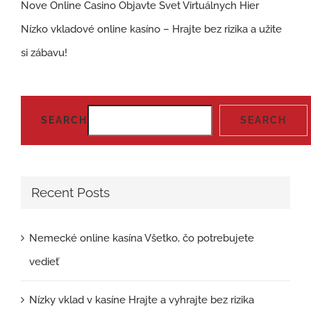
Nove Online Casino Objavte Svet Virtuálnych Hier
Nízko vkladové online kasíno – Hrajte bez rizika a užite
si zábavu!
SEARCH
SEARCH
Recent Posts
Nemecké online kasína Všetko, čo potrebujete
vedieť
Nízky vklad v kasíne Hrajte a vyhrajte bez rizika