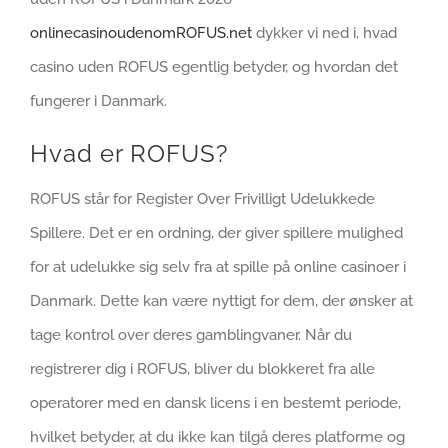
onlinecasinoudenomROFUS.net
dykker vi ned i, hvad
casino uden ROFUS egentlig betyder, og hvordan det
fungerer i Danmark.
Hvad er ROFUS?
ROFUS står for Register Over Frivilligt Udelukkede
Spillere. Det er en ordning, der giver spillere mulighed
for at udelukke sig selv fra at spille på online casinoer i
Danmark. Dette kan være nyttigt for dem, der ønsker at
tage kontrol over deres gamblingvaner. Når du
registrerer dig i ROFUS, bliver du blokkeret fra alle
operatorer med en dansk licens i en bestemt periode,
hvilket betyder, at du ikke kan tilgå deres platforme og