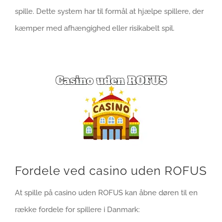
spille. Dette system har til formål at hjælpe spillere, der
kæmper med afhængighed eller risikabelt spil.
Fordele ved casino uden ROFUS
At spille på casino uden ROFUS kan åbne døren til en
række fordele for spillere i Danmark: