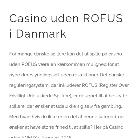
Casino uden ROFUS
i Danmark
For mange danske spillere kan det at spille på casino
uden ROFUS være en kærkommen mulighed for at
nyde deres yndlingsspil uden restriktioner. Det danske
reguleringssystem, der inkluderer ROFUS (Register Over
Frivilligt Udelukkede Spillere), er designet til at beskytte
spillere, der ønsker at udelukke sig selv fra gambling.
Men hvad hvis du ikke er en del af denne kategori, og
ønsker at have større frihed til at spille? Her på Casino
uden ROFUS i Danmark 2026