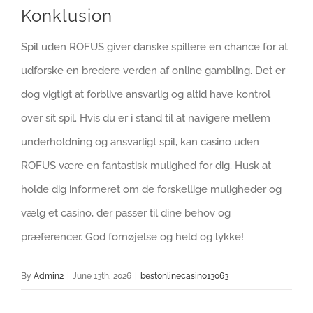
Konklusion
Spil uden ROFUS giver danske spillere en chance for at
udforske en bredere verden af online gambling. Det er
dog vigtigt at forblive ansvarlig og altid have kontrol
over sit spil. Hvis du er i stand til at navigere mellem
underholdning og ansvarligt spil, kan casino uden
ROFUS være en fantastisk mulighed for dig. Husk at
holde dig informeret om de forskellige muligheder og
vælg et casino, der passer til dine behov og
præferencer. God fornøjelse og held og lykke!
By
Admin2
|
June 13th, 2026
|
bestonlinecasino13063