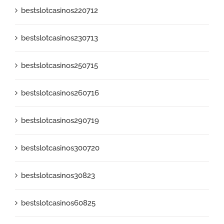
bestslotcasinos220712
bestslotcasinos230713
bestslotcasinos250715
bestslotcasinos260716
bestslotcasinos290719
bestslotcasinos300720
bestslotcasinos30823
bestslotcasinos60825