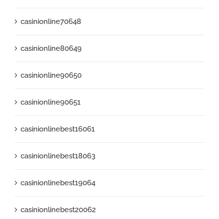
casinionline70648
casinionline80649
casinionline90650
casinionline90651
casinionlinebest16061
casinionlinebest18063
casinionlinebest19064
casinionlinebest20062