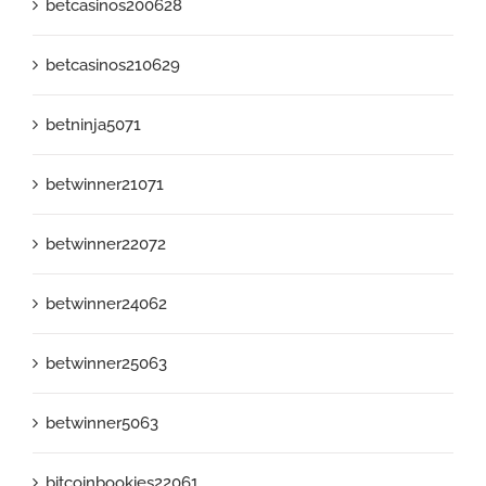
betcasinos200628
betcasinos210629
betninja5071
betwinner21071
betwinner22072
betwinner24062
betwinner25063
betwinner5063
bitcoinbookies22061