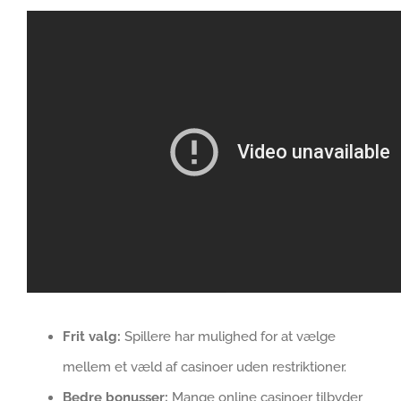
Frit valg:
Spillere har mulighed for at vælge
mellem et væld af casinoer uden restriktioner.
Bedre bonusser:
Mange online casinoer tilbyder