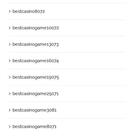
bestcasino8072
bestcasinogame10072
bestcasinogame13073
bestcasinogame16074
bestcasinogame19075
bestcasinogame25071
bestcasinogame3081
bestcasinogame8071