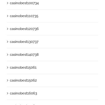
casinobest100734
casinobest110735
casinobest120736
casinobest130737
casinobest140738
casinobest15061
casinobest15062
casinobest16063