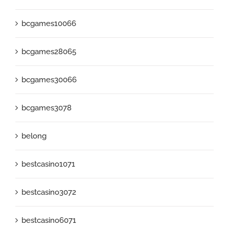
bcgames10066
bcgames28065
bcgames30066
bcgames3078
belong
bestcasino1071
bestcasino3072
bestcasino6071