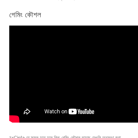
গেমিং কৌশল
1xCinta তে সফল হতে হলে কিছু গেমিং কৌশল রয়েছে যেগুলি অনুসরণ করা