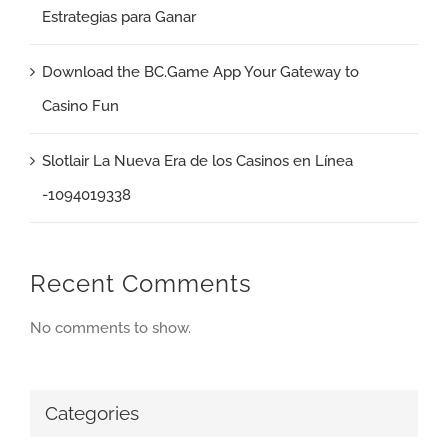
Estrategias para Ganar
Download the BC.Game App Your Gateway to
Casino Fun
Slotlair La Nueva Era de los Casinos en Línea
-1094019338
Recent Comments
No comments to show.
Categories