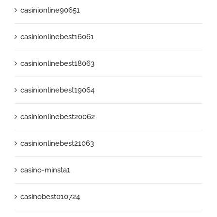
casinionline90651
casinionlinebest16061
casinionlinebest18063
casinionlinebest19064
casinionlinebest20062
casinionlinebest21063
casino-minsta1
casinobest010724