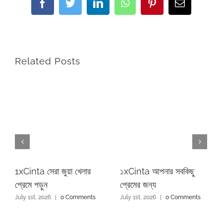
Facebook
Twitter
LinkedIn
WhatsApp
Pinterest
Email
Related Posts
1xCinta সেরা জুয়া খেলার
১xCinta আপনার সবকিছু
প্রেমে পড়ুন
প্রেমের জন্য
July 1st, 2026
|
0 Comments
July 1st, 2026
|
0 Comments