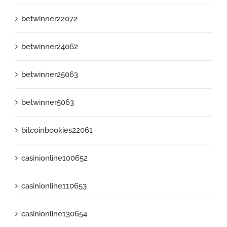
betwinner22072
betwinner24062
betwinner25063
betwinner5063
bitcoinbookies22061
casinionline100652
casinionline110653
casinionline130654