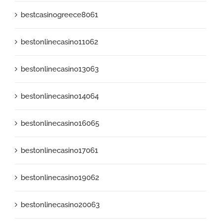
bestcasinogreece8061
bestonlinecasino11062
bestonlinecasino13063
bestonlinecasino14064
bestonlinecasino16065
bestonlinecasino17061
bestonlinecasino19062
bestonlinecasino20063