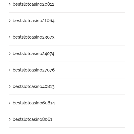
bestslotcasino20811
bestslotcasino21064
bestslotcasino23073
bestslotcasino24074
bestslotcasino27076
bestslotcasino40813
bestslotcasino60814
bestslotcasino8061