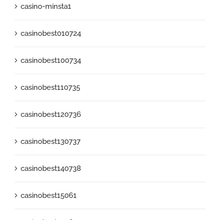
casino-minsta1
casinobest010724
casinobest100734
casinobest110735
casinobest120736
casinobest130737
casinobest140738
casinobest15061