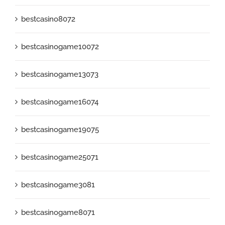
bestcasino8072
bestcasinogame10072
bestcasinogame13073
bestcasinogame16074
bestcasinogame19075
bestcasinogame25071
bestcasinogame3081
bestcasinogame8071